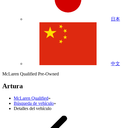
日本
中文
McLaren Qualified Pre-Owned
Artura
McLaren Qualified
»
Búsqueda de vehículo
»
Detalles del vehículo