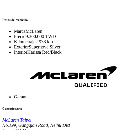
Datos del vehículo
Marca
McLaren
Precio
9.300.000 TWD
Kilometraje
2.938 km
Exterior
Supernova Silver
Interior
Harissa Red/Black
Garantía
Concesionario
McLaren Taipei
No.199, Gangqian Road, Neihu Dist