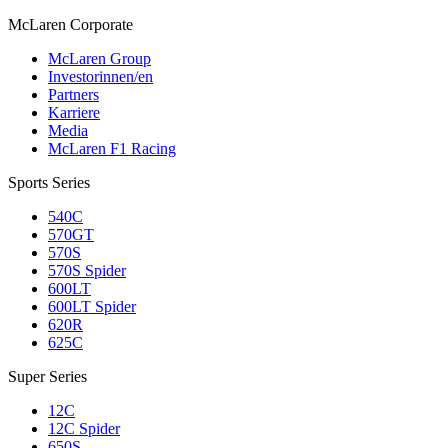
M
c
Laren Corporate
McLaren Group
Investorinnen/en
Partners
Karriere
Media
McLaren F1 Racing
Sports Series
540C
570GT
570S
570S Spider
600LT
600LT Spider
620R
625C
Super Series
12C
12C Spider
650S