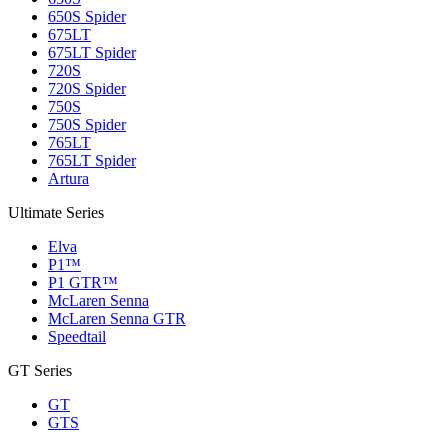
650S Spider
675LT
675LT Spider
720S
720S Spider
750S
750S Spider
765LT
765LT Spider
Artura
Ultimate Series
Elva
P1™
P1 GTR™
McLaren Senna
McLaren Senna GTR
Speedtail
GT Series
GT
GTS