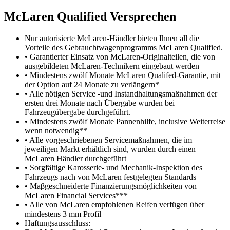
M
c
Laren Qualified Versprechen
Nur autorisierte McLaren-Händler bieten Ihnen all die
Vorteile des Gebrauchtwagenprogramms McLaren Qualified.
• Garantierter Einsatz von McLaren-Originalteilen, die von
ausgebildeten McLaren-Technikern eingebaut werden
• Mindestens zwölf Monate McLaren Qualifed-Garantie, mit
der Option auf 24 Monate zu verlängern*
• Alle nötigen Service -und Instandhaltungsmaßnahmen der
ersten drei Monate nach Übergabe wurden bei
Fahrzeugübergabe durchgeführt.
• Mindestens zwölf Monate Pannenhilfe, inclusive Weiterreise
wenn notwendig**
• Alle vorgeschriebenen Servicemaßnahmen, die im
jeweiligen Markt erhältlich sind, wurden durch einen
McLaren Händler durchgeführt
• Sorgfältige Karosserie- und Mechanik-Inspektion des
Fahrzeugs nach von McLaren festgelegten Standards
• Maβgeschneiderte Finanzierungsmöglichkeiten von
McLaren Financial Services***
• Alle von McLaren empfohlenen Reifen verfügen über
mindestens 3 mm Profil
Haftungsausschluss: