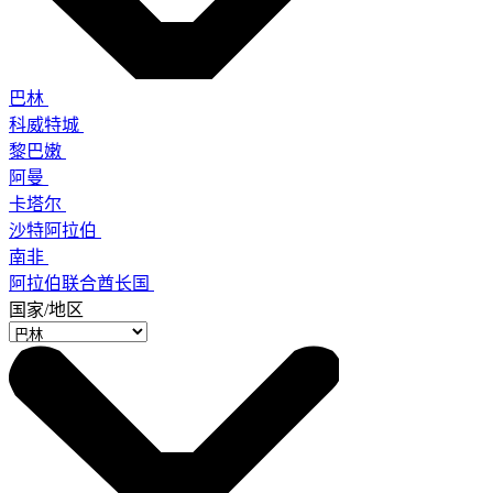
巴林
科威特城
黎巴嫩
阿曼
卡塔尔
沙特阿拉伯
南非
阿拉伯联合酋长国
国家/地区