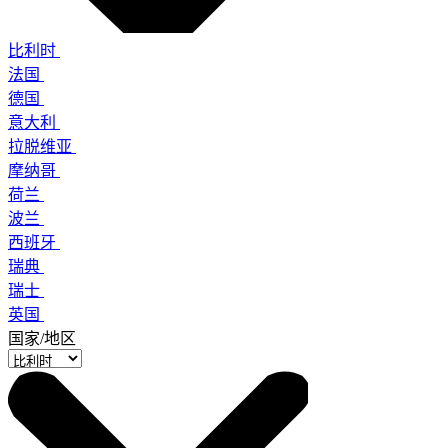
比利时
法国
德国
意大利
拉脱维亚
摩纳哥
荷兰
波兰
西班牙
瑞典
瑞士
英国
国家/地区