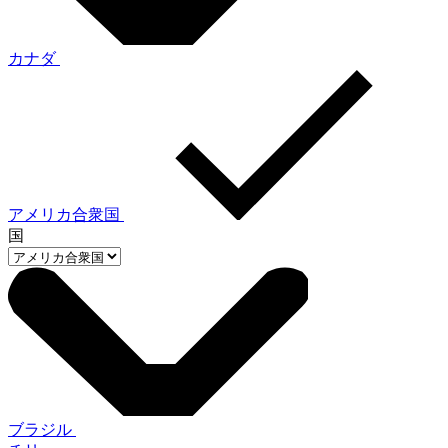
カナダ
アメリカ合衆国
国
ブラジル