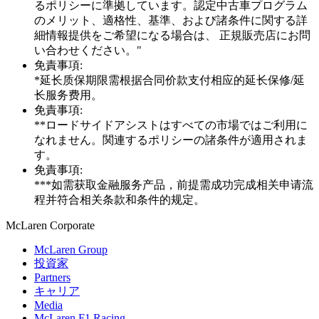
るポリシーに準拠しています。認定中古車プログラム
のメリット、適格性、基準、および諸条件に関する詳
細情報提供をご希望になる場合は、 正規販売店にお問
い合わせください。"
免責事項:
*延长质保期限需根据合同价款支付相应的延长保修/延
长服务费用。
免責事項:
**ロードサイドアシストはすべての市場ではご利用に
なれません。関連するポリシーの諸条件が適用されま
す。
免責事項:
***如需获取金融服务产品，前提需成功完成相关申请流
程并符合相关条款和条件的规定。
M
c
Laren Corporate
McLaren Group
投資家
Partners
キャリア
Media
McLaren F1 Racing