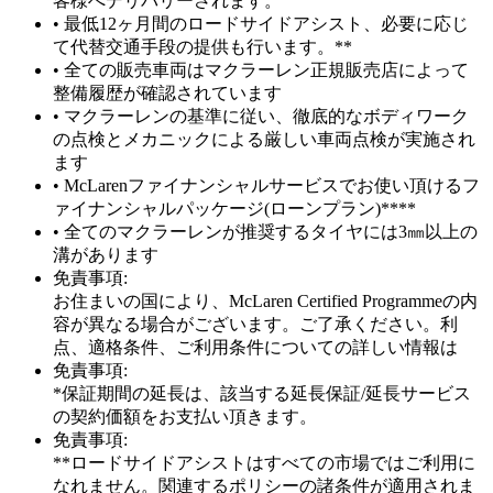
客様へデリバリーされます。
• 最低12ヶ月間のロードサイドアシスト、必要に応じ
て代替交通手段の提供も行います。**
• 全ての販売車両はマクラーレン正規販売店によって
整備履歴が確認されています
• マクラーレンの基準に従い、徹底的なボディワーク
の点検とメカニックによる厳しい車両点検が実施され
ます
• McLarenファイナンシャルサービスでお使い頂けるフ
ァイナンシャルパッケージ(ローンプラン)****
• 全てのマクラーレンが推奨するタイヤには3㎜以上の
溝があります
免責事項:
お住まいの国により、McLaren Certified Programmeの内
容が異なる場合がございます。ご了承ください。利
点、適格条件、ご利用条件についての詳しい情報は
免責事項:
*保証期間の延長は、該当する延長保証/延長サービス
の契約価額をお支払い頂きます。
免責事項:
**ロードサイドアシストはすべての市場ではご利用に
なれません。関連するポリシーの諸条件が適用されま