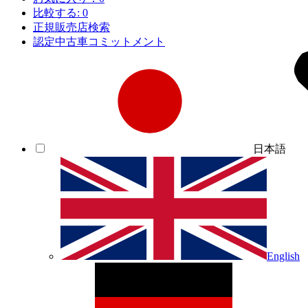
比較する:
0
正規販売店検索
認定中古車コミットメント
日本語
English