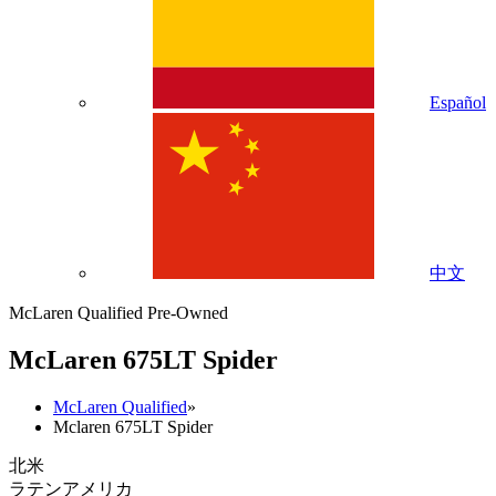
Español
中文
McLaren Qualified Pre-Owned
M
c
Laren 675LT Spider
McLaren Qualified
»
Mclaren 675LT Spider
北米
ラテンアメリカ