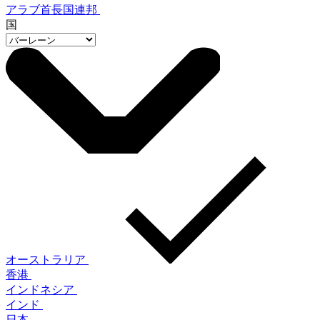
アラブ首長国連邦
国
オーストラリア
香港
インドネシア
インド
日本