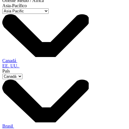
Oriente Medio / África
Asia-Pacífico
Canadá
EE. UU.
País
Brasil