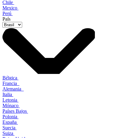
Chile
Mexico
Perú
País
Bélgica
Francia
Alemania
Italia
Letonia
Mónaco
Países Bajos
Polonia
España
Suecia
Suiza