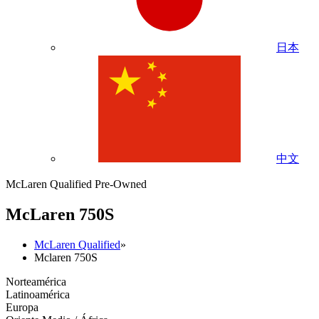
日本
中文
McLaren Qualified Pre-Owned
M
c
Laren 750S
McLaren Qualified
»
Mclaren 750S
Norteamérica
Latinoamérica
Europa