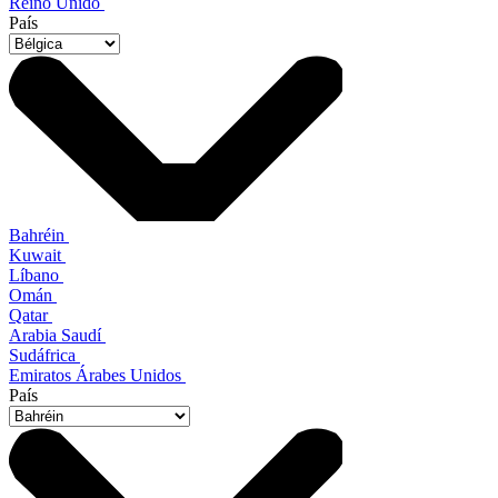
Reino Unido
País
Bahréin
Kuwait
Líbano
Omán
Qatar
Arabia Saudí
Sudáfrica
Emiratos Árabes Unidos
País