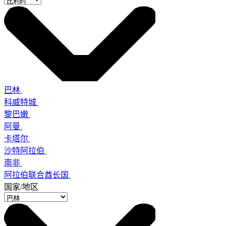
巴林
科威特城
黎巴嫩
阿曼
卡塔尔
沙特阿拉伯
南非
阿拉伯联合酋长国
国家/地区