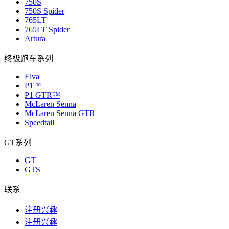
750S
750S Spider
765LT
765LT Spider
Artura
终极跑车系列
Elva
P1™
P1 GTR™
McLaren Senna
McLaren Senna GTR
Speedtail
GT系列
GT
GTS
联系
注册兴趣
注册兴趣