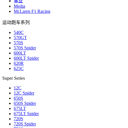
事业
Media
McLaren F1 Racing
运动跑车系列
540C
570GT
570S
570S Spider
600LT
600LT Spider
620R
625C
Super Series
12C
12C Spider
650S
650S Spider
675LT
675LT Spider
720S
720S Spider