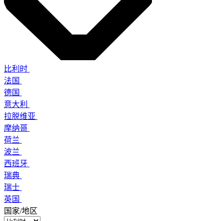
比利时
法国
德国
意大利
拉脱维亚
摩纳哥
荷兰
波兰
西班牙
瑞典
瑞士
英国
国家/地区