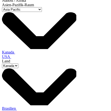
Nahost / Afrika
Asien-Pazifik-Raum
Kanada
USA
Land
Brasilien