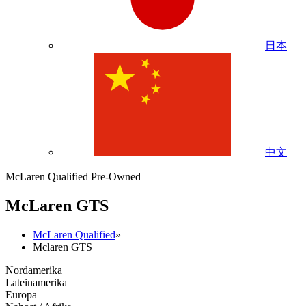
日本
中文
McLaren Qualified Pre-Owned
M
c
Laren GTS
McLaren Qualified
»
Mclaren GTS
Nordamerika
Lateinamerika
Europa