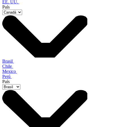
EE. UU.
País
Brasil
Chile
Mexico
Perú
País