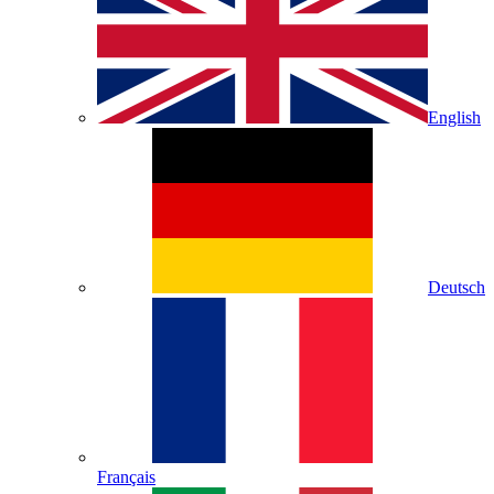
English
Deutsch
Français