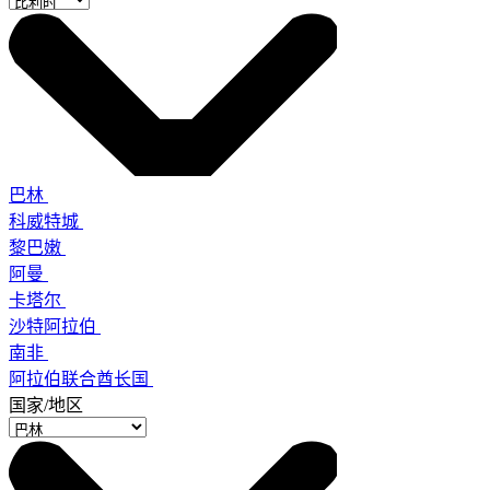
巴林
科威特城
黎巴嫩
阿曼
卡塔尔
沙特阿拉伯
南非
阿拉伯联合酋长国
国家/地区