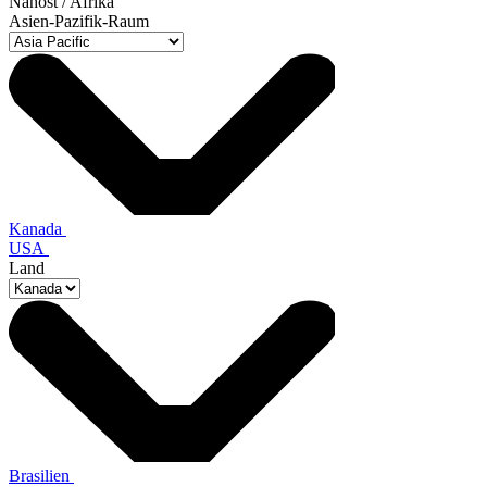
Nahost / Afrika
Asien-Pazifik-Raum
Kanada
USA
Land
Brasilien