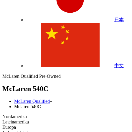
日本
中文
McLaren Qualified Pre-Owned
M
c
Laren 540C
McLaren Qualified
»
Mclaren 540C
Nordamerika
Lateinamerika
Europa