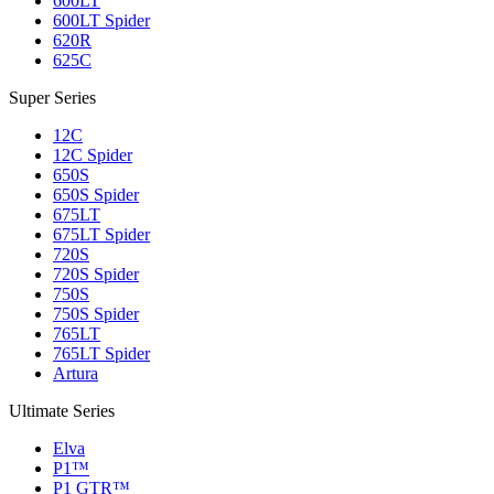
600LT
600LT Spider
620R
625C
Super Series
12C
12C Spider
650S
650S Spider
675LT
675LT Spider
720S
720S Spider
750S
750S Spider
765LT
765LT Spider
Artura
Ultimate Series
Elva
P1™
P1 GTR™