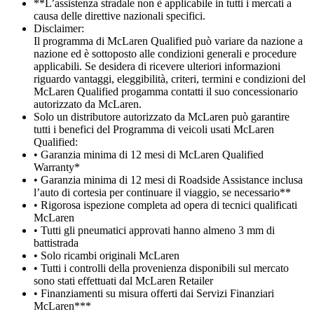
**L’assistenza stradale non è applicabile in tutti i mercati a
causa delle direttive nazionali specifici.
Disclaimer:
Il programma di McLaren Qualified può variare da nazione a
nazione ed è sottoposto alle condizioni generali e procedure
applicabili. Se desidera di ricevere ulteriori informazioni
riguardo vantaggi, eleggibilità, criteri, termini e condizioni del
McLaren Qualified progamma contatti il suo concessionario
autorizzato da McLaren.
Solo un distributore autorizzato da McLaren può garantire
tutti i benefici del Programma di veicoli usati McLaren
Qualified:
• Garanzia minima di 12 mesi di McLaren Qualified
Warranty*
• Garanzia minima di 12 mesi di Roadside Assistance inclusa
l’auto di cortesia per continuare il viaggio, se necessario**
• Rigorosa ispezione completa ad opera di tecnici qualificati
McLaren
• Tutti gli pneumatici approvati hanno almeno 3 mm di
battistrada
• Solo ricambi originali McLaren
• Tutti i controlli della provenienza disponibili sul mercato
sono stati effettuati dal McLaren Retailer
• Finanziamenti su misura offerti dai Servizi Finanziari
McLaren***