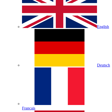
English
Deutsch
Français