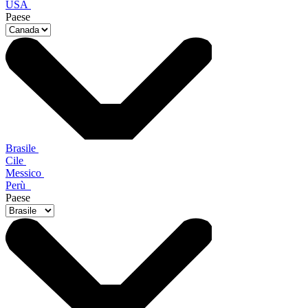
USA
Paese
Brasile
Cile
Messico
Perù
Paese