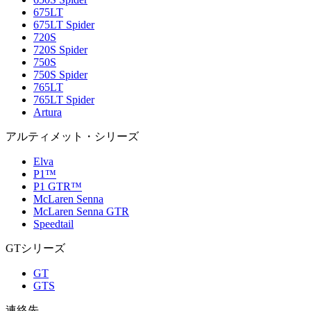
675LT
675LT Spider
720S
720S Spider
750S
750S Spider
765LT
765LT Spider
Artura
アルティメット・シリーズ
Elva
P1™
P1 GTR™
McLaren Senna
McLaren Senna GTR
Speedtail
GTシリーズ
GT
GTS
連絡先