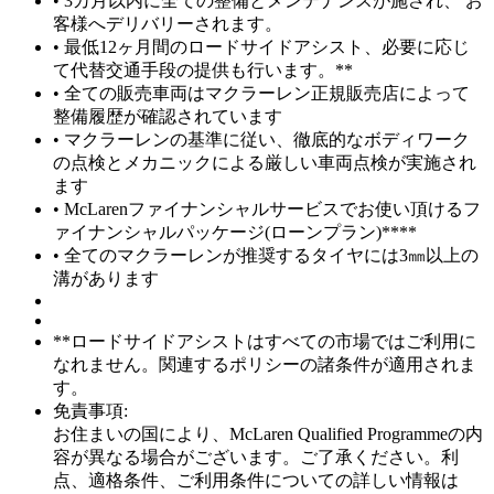
• 3カ月以内に全ての整備とメンテナンスが施され、 お
客様へデリバリーされます。
• 最低12ヶ月間のロードサイドアシスト、必要に応じ
て代替交通手段の提供も行います。**
• 全ての販売車両はマクラーレン正規販売店によって
整備履歴が確認されています
• マクラーレンの基準に従い、徹底的なボディワーク
の点検とメカニックによる厳しい車両点検が実施され
ます
• McLarenファイナンシャルサービスでお使い頂けるフ
ァイナンシャルパッケージ(ローンプラン)****
• 全てのマクラーレンが推奨するタイヤには3㎜以上の
溝があります
**ロードサイドアシストはすべての市場ではご利用に
なれません。関連するポリシーの諸条件が適用されま
す。
免責事項:
お住まいの国により、McLaren Qualified Programmeの内
容が異なる場合がございます。ご了承ください。利
点、適格条件、ご利用条件についての詳しい情報は