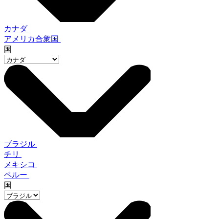
カナダ
アメリカ合衆国
国
ブラジル
チリ
メキシコ
ペルー
国