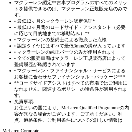
マクラーレン認定中古車プログラムのすべてのメリッ
トを提供できるのは、マクラーレン正規販売店のみで
す。
• 最低12ヶ月のマクラーレン認定保証*
• 最低12ヶ月間のロードサイド・アシスタント（必要
に応じて目的地までの移動込み）**
• マクラーレンの整備士による徹底した点検
• 認定タイヤにはすべて最低3mmの溝が入っています
• マクラーレンの純正パーツのみが使用されます
• 全ての販売車両はマクラーレン正規販売店によって
整備履歴が確認されています
• マクラーレン・ファイナンシャル・サービスによる
お客様に合わせたファイナンシャル・パッケージ***
**ロードサイドアシストはすべての市場ではご利用に
なれません。関連するポリシーの諸条件が適用されま
す。
免責事項:
お住まいの国により、McLaren Qualified Programmeの内
容が異なる場合がございます。ご了承ください。利
点、適格条件、ご利用条件についての詳しい情報は
M
c
Laren Corporate