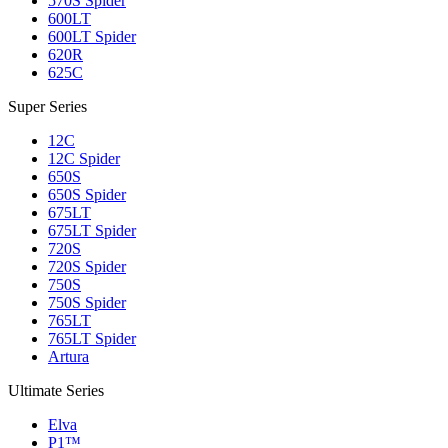
570S Spider
600LT
600LT Spider
620R
625C
Super Series
12C
12C Spider
650S
650S Spider
675LT
675LT Spider
720S
720S Spider
750S
750S Spider
765LT
765LT Spider
Artura
Ultimate Series
Elva
P1™