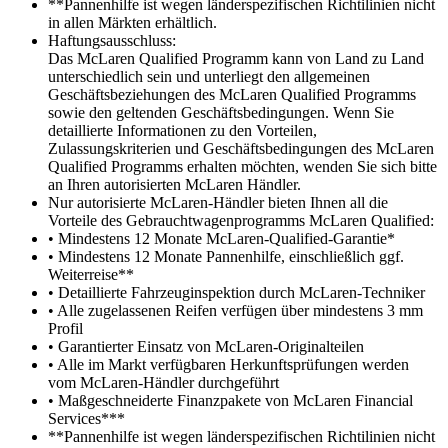
**Pannenhilfe ist wegen länderspezifischen Richtilinien nicht
in allen Märkten erhältlich.
Haftungsausschluss:
Das McLaren Qualified Programm kann von Land zu Land
unterschiedlich sein und unterliegt den allgemeinen
Geschäftsbeziehungen des McLaren Qualified Programms
sowie den geltenden Geschäftsbedingungen. Wenn Sie
detaillierte Informationen zu den Vorteilen,
Zulassungskriterien und Geschäftsbedingungen des McLaren
Qualified Programms erhalten möchten, wenden Sie sich bitte
an Ihren autorisierten McLaren Händler.
Nur autorisierte McLaren-Händler bieten Ihnen all die
Vorteile des Gebrauchtwagenprogramms McLaren Qualified:
• Mindestens 12 Monate McLaren-Qualified-Garantie*
• Mindestens 12 Monate Pannenhilfe, einschließlich ggf.
Weiterreise**
• Detaillierte Fahrzeuginspektion durch McLaren-Techniker
• Alle zugelassenen Reifen verfügen über mindestens 3 mm
Profil
• Garantierter Einsatz von McLaren-Originalteilen
• Alle im Markt verfügbaren Herkunftsprüfungen werden
vom McLaren-Händler durchgeführt
• Maßgeschneiderte Finanzpakete von McLaren Financial
Services***
**Pannenhilfe ist wegen länderspezifischen Richtilinien nicht