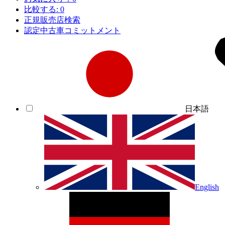
比較する:
0
正規販売店検索
認定中古車コミットメント
日本語
English