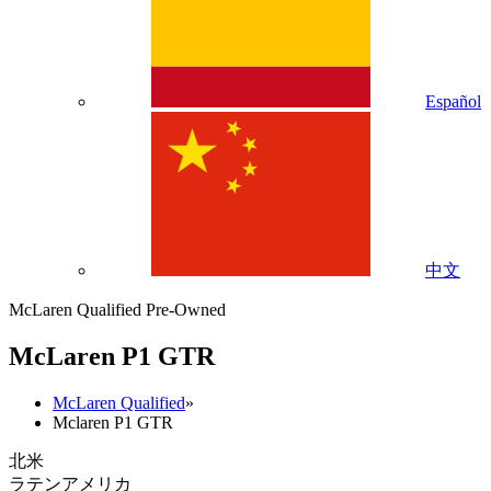
Español
中文
McLaren Qualified Pre-Owned
M
c
Laren P1 GTR
McLaren Qualified
»
Mclaren P1 GTR
北米
ラテンアメリカ