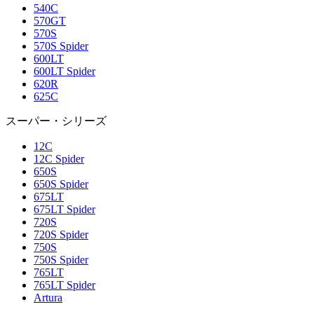
540C
570GT
570S
570S Spider
600LT
600LT Spider
620R
625C
スーパー・シリーズ
12C
12C Spider
650S
650S Spider
675LT
675LT Spider
720S
720S Spider
750S
750S Spider
765LT
765LT Spider
Artura