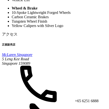
Wheel & Brake
10-Spoke Lightweight Forged Wheels
Carbon Ceramic Brakes
Tungsten Wheel Finish
Yellow Calipers with Silver Logo
アクセス
正規販売店
McLaren Singapore
5 Leng Kee Road
Singapore 159089
+65 6251 6888