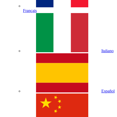
Français
Italiano
Español