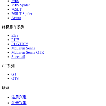
750S
750S Spider
765LT
765LT Spider
Artura
终极跑车系列
Elva
P1™
P1 GTR™
McLaren Senna
McLaren Senna GTR
Speedtail
GT系列
GT
GTS
联系
注册兴趣
注册兴趣