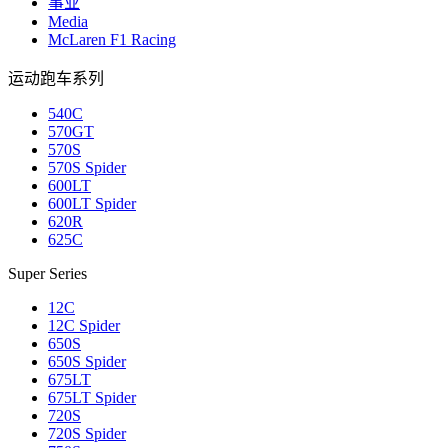
事业
Media
McLaren F1 Racing
运动跑车系列
540C
570GT
570S
570S Spider
600LT
600LT Spider
620R
625C
Super Series
12C
12C Spider
650S
650S Spider
675LT
675LT Spider
720S
720S Spider