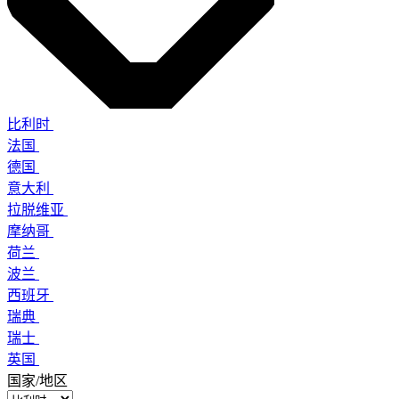
比利时
法国
德国
意大利
拉脱维亚
摩纳哥
荷兰
波兰
西班牙
瑞典
瑞士
英国
国家/地区