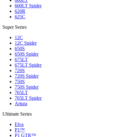
600LT
600LT Spider
620R
625C
Super Series
12C
12C Spider
650S
650S Spider
675LT
675LT Spider
720S
720S Spider
750S
750S Spider
765LT
765LT Spider
Artura
Ultimate Series
Elva
P1™
P1 GTR™