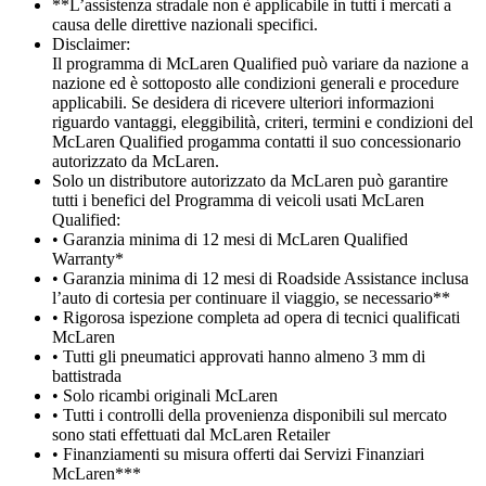
**L’assistenza stradale non è applicabile in tutti i mercati a
causa delle direttive nazionali specifici.
Disclaimer:
Il programma di McLaren Qualified può variare da nazione a
nazione ed è sottoposto alle condizioni generali e procedure
applicabili. Se desidera di ricevere ulteriori informazioni
riguardo vantaggi, eleggibilità, criteri, termini e condizioni del
McLaren Qualified progamma contatti il suo concessionario
autorizzato da McLaren.
Solo un distributore autorizzato da McLaren può garantire
tutti i benefici del Programma di veicoli usati McLaren
Qualified:
• Garanzia minima di 12 mesi di McLaren Qualified
Warranty*
• Garanzia minima di 12 mesi di Roadside Assistance inclusa
l’auto di cortesia per continuare il viaggio, se necessario**
• Rigorosa ispezione completa ad opera di tecnici qualificati
McLaren
• Tutti gli pneumatici approvati hanno almeno 3 mm di
battistrada
• Solo ricambi originali McLaren
• Tutti i controlli della provenienza disponibili sul mercato
sono stati effettuati dal McLaren Retailer
• Finanziamenti su misura offerti dai Servizi Finanziari
McLaren***