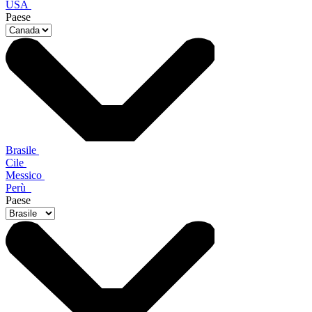
USA
Paese
Brasile
Cile
Messico
Perù
Paese