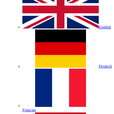
English
Deutsch
Français