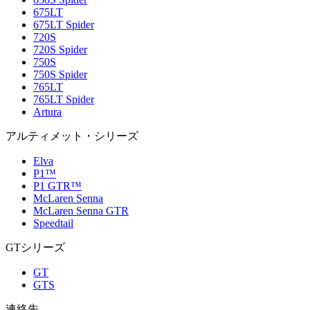
675LT
675LT Spider
720S
720S Spider
750S
750S Spider
765LT
765LT Spider
Artura
アルティメット・シリーズ
Elva
P1™
P1 GTR™
McLaren Senna
McLaren Senna GTR
Speedtail
GTシリーズ
GT
GTS
連絡先