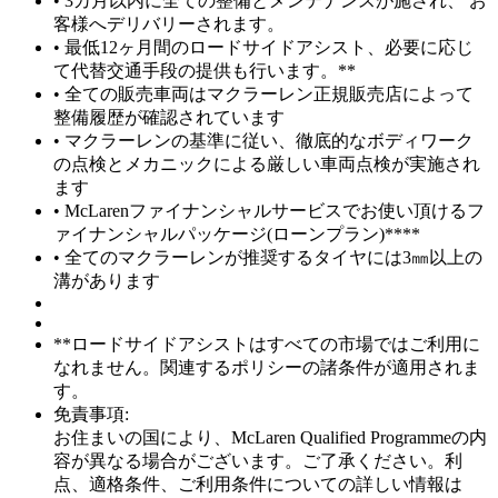
• 3カ月以内に全ての整備とメンテナンスが施され、 お
客様へデリバリーされます。
• 最低12ヶ月間のロードサイドアシスト、必要に応じ
て代替交通手段の提供も行います。**
• 全ての販売車両はマクラーレン正規販売店によって
整備履歴が確認されています
• マクラーレンの基準に従い、徹底的なボディワーク
の点検とメカニックによる厳しい車両点検が実施され
ます
• McLarenファイナンシャルサービスでお使い頂けるフ
ァイナンシャルパッケージ(ローンプラン)****
• 全てのマクラーレンが推奨するタイヤには3㎜以上の
溝があります
**ロードサイドアシストはすべての市場ではご利用に
なれません。関連するポリシーの諸条件が適用されま
す。
免責事項:
お住まいの国により、McLaren Qualified Programmeの内
容が異なる場合がございます。ご了承ください。利
点、適格条件、ご利用条件についての詳しい情報は