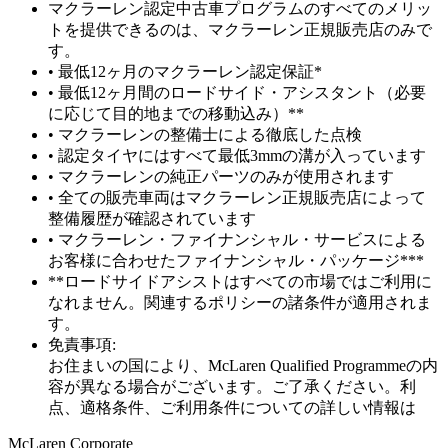
マクラーレン認定中古車プログラムのすべてのメリッ
トを提供できるのは、マクラーレン正規販売店のみで
す。
• 最低12ヶ月のマクラーレン認定保証*
• 最低12ヶ月間のロードサイド・アシスタント（必要
に応じて目的地までの移動込み）**
• マクラーレンの整備士による徹底した点検
• 認定タイヤにはすべて最低3mmの溝が入っています
• マクラーレンの純正パーツのみが使用されます
• 全ての販売車両はマクラーレン正規販売店によって
整備履歴が確認されています
• マクラーレン・ファイナンシャル・サービスによる
お客様に合わせたファイナンシャル・パッケージ***
**ロードサイドアシストはすべての市場ではご利用に
なれません。関連するポリシーの諸条件が適用されま
す。
免責事項:
お住まいの国により、McLaren Qualified Programmeの内
容が異なる場合がございます。ご了承ください。利
点、適格条件、ご利用条件についての詳しい情報は
M
c
Laren Corporate