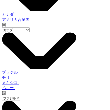
カナダ
アメリカ合衆国
国
ブラジル
チリ
メキシコ
ペルー
国