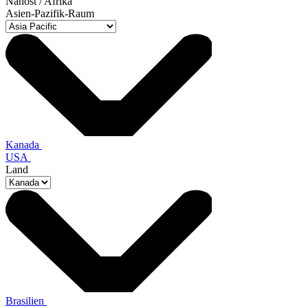
Nahost / Afrika
Asien-Pazifik-Raum
Kanada
USA
Land
Brasilien