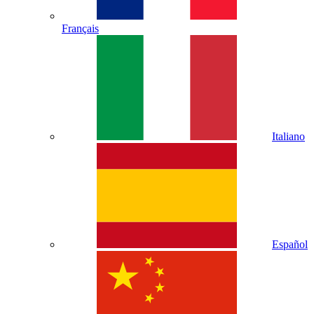
Français
Italiano
Español