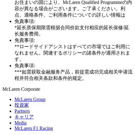
お住まいの国により、McLaren Qualified Programmeの内
容が異なる場合がございます。ご了承ください。利
点、適格条件、ご利用条件についての詳しい情報は
免責事項:
*延长质保期限需根据合同价款支付相应的延长保修/延
长服务费用。
免責事項:
**ロードサイドアシストはすべての市場ではご利用に
なれません。関連するポリシーの諸条件が適用されま
す。
免責事項:
***如需获取金融服务产品，前提需成功完成相关申请流
程并符合相关条款和条件的规定。
M
c
Laren Corporate
McLaren Group
投資家
Partners
キャリア
Media
McLaren F1 Racing