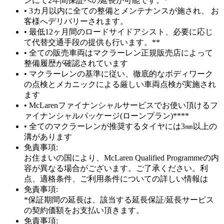
ンにて2年間保証への延長が可能です。*
• 3カ月以内に全ての整備とメンテナンスが施され、 お
客様へデリバリーされます。
• 最低12ヶ月間のロードサイドアシスト、必要に応じ
て代替交通手段の提供も行います。**
• 全ての販売車両はマクラーレン正規販売店によって
整備履歴が確認されています
• マクラーレンの基準に従い、徹底的なボディワーク
の点検とメカニックによる厳しい車両点検が実施され
ます
• McLarenファイナンシャルサービスでお使い頂けるフ
ァイナンシャルパッケージ(ローンプラン)****
• 全てのマクラーレンが推奨するタイヤには3㎜以上の
溝があります
免責事項:
お住まいの国により、McLaren Qualified Programmeの内
容が異なる場合がございます。ご了承ください。利
点、適格条件、ご利用条件についての詳しい情報は
免責事項:
*保証期間の延長は、該当する延長保証/延長サービス
の契約価額をお支払い頂きます。
免責事項: