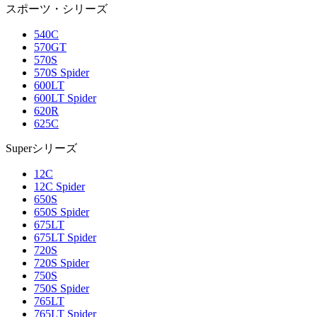
スポーツ・シリーズ
540C
570GT
570S
570S Spider
600LT
600LT Spider
620R
625C
Superシリーズ
12C
12C Spider
650S
650S Spider
675LT
675LT Spider
720S
720S Spider
750S
750S Spider
765LT
765LT Spider