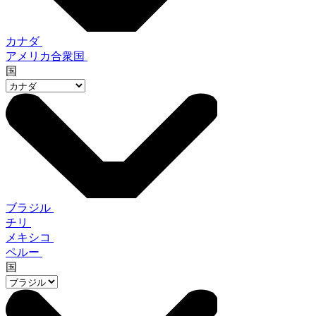
カナダ
アメリカ合衆国
国
ブラジル
チリ
メキシコ
ペルー
国