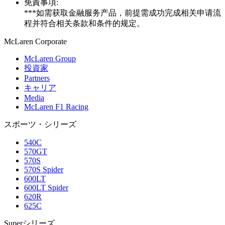
免責事項:
***如需获取金融服务产品，前提需成功完成相关申请流
程并符合相关条款和条件的规定。
M
c
Laren Corporate
McLaren Group
投資家
Partners
キャリア
Media
McLaren F1 Racing
スポーツ・シリーズ
540C
570GT
570S
570S Spider
600LT
600LT Spider
620R
625C
Superシリーズ