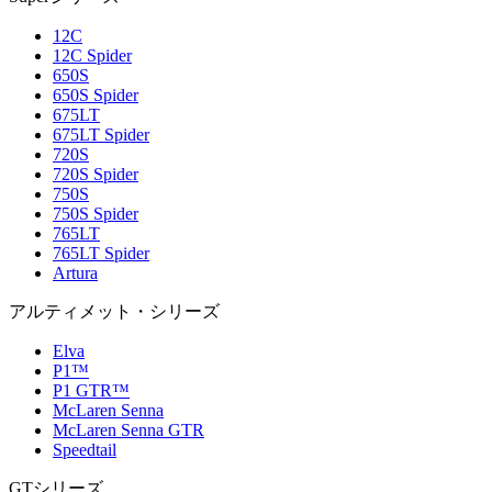
12C
12C Spider
650S
650S Spider
675LT
675LT Spider
720S
720S Spider
750S
750S Spider
765LT
765LT Spider
Artura
アルティメット・シリーズ
Elva
P1™
P1 GTR™
McLaren Senna
McLaren Senna GTR
Speedtail
GTシリーズ