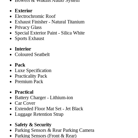
Bowers & Wilkins Audio System
Exterior
Electrochromic Roof
Exhaust Finisher - Natural Titanium
Privacy Glass
Special Exterior Paint - Silica White
Sports Exhaust
Interior
Coloured Seatbelt
Pack
Luxe Specification
Practicality Pack
Premium Pack
Practical
Battery Charger - Lithium-ion
Car Cover
Extended Floor Mat Set - Jet Black
Luggage Retention Strap
Safety & Security
Parking Sensors & Rear Parking Camera
Parking Sensors (Front & Rear)