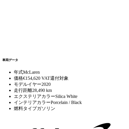
車両データ
年式
McLaren
価格
€154,620
VAT還付対象
モデルイヤー
2020
走行距離
28,490 km
エクステリアカラー
Silica White
インテリアカラー
Porcelain / Black
燃料タイプ
ガソリン