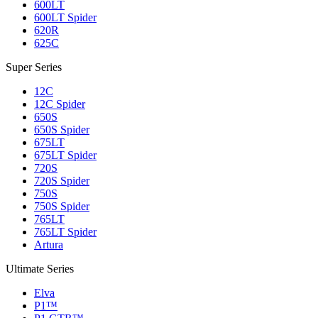
600LT
600LT Spider
620R
625C
Super Series
12C
12C Spider
650S
650S Spider
675LT
675LT Spider
720S
720S Spider
750S
750S Spider
765LT
765LT Spider
Artura
Ultimate Series
Elva
P1™