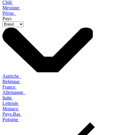
Chili
Mexique
Pérou
Pays
Autriche
Belgique
France
Allemagne
Italie
Lettonie
Monaco
Pays-Bas
Pologne