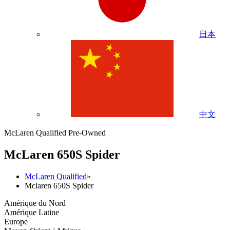
日本
中文
McLaren Qualified Pre-Owned
M
c
Laren 650S Spider
McLaren Qualified
»
Mclaren 650S Spider
Amérique du Nord
Amérique Latine
Europe