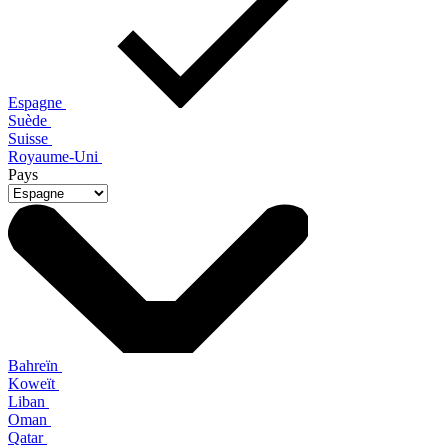
Espagne
Suède
Suisse
Royaume-Uni
Pays
Bahreïn
Koweït
Liban
Oman
Qatar