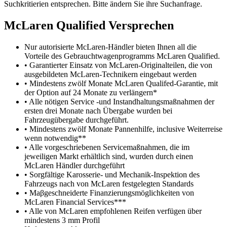
Suchkritierien entsprechen. Bitte ändern Sie ihre Suchanfrage.
M
c
Laren Qualified Versprechen
Nur autorisierte McLaren-Händler bieten Ihnen all die
Vorteile des Gebrauchtwagenprogramms McLaren Qualified.
• Garantierter Einsatz von McLaren-Originalteilen, die von
ausgebildeten McLaren-Technikern eingebaut werden
• Mindestens zwölf Monate McLaren Qualifed-Garantie, mit
der Option auf 24 Monate zu verlängern*
• Alle nötigen Service -und Instandhaltungsmaßnahmen der
ersten drei Monate nach Übergabe wurden bei
Fahrzeugübergabe durchgeführt.
• Mindestens zwölf Monate Pannenhilfe, inclusive Weiterreise
wenn notwendig**
• Alle vorgeschriebenen Servicemaßnahmen, die im
jeweiligen Markt erhältlich sind, wurden durch einen
McLaren Händler durchgeführt
• Sorgfältige Karosserie- und Mechanik-Inspektion des
Fahrzeugs nach von McLaren festgelegten Standards
• Maβgeschneiderte Finanzierungsmöglichkeiten von
McLaren Financial Services***
• Alle von McLaren empfohlenen Reifen verfügen über
mindestens 3 mm Profil