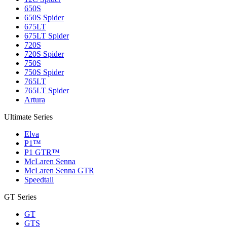
650S
650S Spider
675LT
675LT Spider
720S
720S Spider
750S
750S Spider
765LT
765LT Spider
Artura
Ultimate Series
Elva
P1™
P1 GTR™
McLaren Senna
McLaren Senna GTR
Speedtail
GT Series
GT
GTS