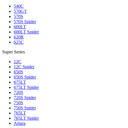
540C
570GT
570S
570S Spider
600LT
600LT Spider
620R
625C
Super Series
12C
12C Spider
650S
650S Spider
675LT
675LT Spider
720S
720S Spider
750S
750S Spider
765LT
765LT Spider
Artura