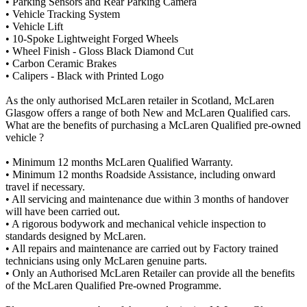
• Parking Sensors and Rear Parking Camera
• Vehicle Tracking System
• Vehicle Lift
• 10-Spoke Lightweight Forged Wheels
• Wheel Finish - Gloss Black Diamond Cut
• Carbon Ceramic Brakes
• Calipers - Black with Printed Logo
As the only authorised McLaren retailer in Scotland, McLaren
Glasgow offers a range of both New and McLaren Qualified cars.
What are the benefits of purchasing a McLaren Qualified pre-owned
vehicle ?
• Minimum 12 months McLaren Qualified Warranty.
• Minimum 12 months Roadside Assistance, including onward
travel if necessary.
• All servicing and maintenance due within 3 months of handover
will have been carried out.
• A rigorous bodywork and mechanical vehicle inspection to
standards designed by McLaren.
• All repairs and maintenance are carried out by Factory trained
technicians using only McLaren genuine parts.
• Only an Authorised McLaren Retailer can provide all the benefits
of the McLaren Qualified Pre-owned Programme.