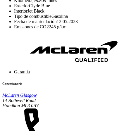
Kilometraje
8.809 miles
Exterior
Clyde Blue
Interior
Jet Black
Tipo de combustible
Gasolina
Fecha de matriculación
12.05.2023
Emisiones de CO2
245 g/km
Garantía
Concesionario
McLaren Glasgow
14 Bothwell Road
Hamilton ML3 0AY