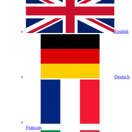
English
Deutsch
Français