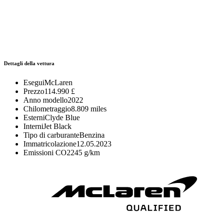
Dettagli della vettura
Esegui
McLaren
Prezzo
114.990 £
Anno modello
2022
Chilometraggio
8.809 miles
Esterni
Clyde Blue
Interni
Jet Black
Tipo di carburante
Benzina
Immatricolazione
12.05.2023
Emissioni CO2
245 g/km