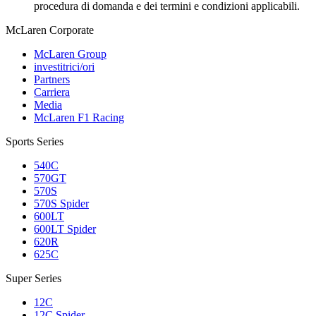
procedura di domanda e dei termini e condizioni applicabili.
M
c
Laren Corporate
McLaren Group
investitrici/ori
Partners
Carriera
Media
McLaren F1 Racing
Sports Series
540C
570GT
570S
570S Spider
600LT
600LT Spider
620R
625C
Super Series
12C
12C Spider