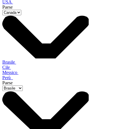
USA
Paese
Brasile
Cile
Messico
Perù
Paese