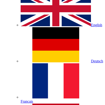
English
Deutsch
Français