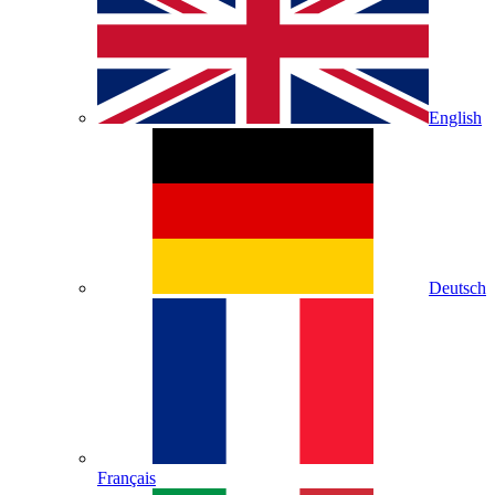
English
Deutsch
Français