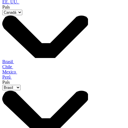
EE. UU.
País
Brasil
Chile
Mexico
Perú
País