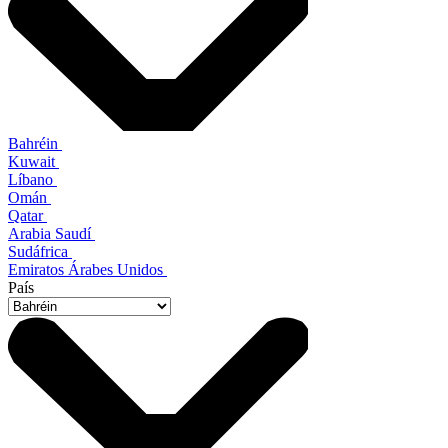
Bahréin
Kuwait
Líbano
Omán
Qatar
Arabia Saudí
Sudáfrica
Emiratos Árabes Unidos
País