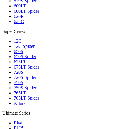
570S Spider
600LT
600LT Spider
620R
625C
Super Series
12C
12C Spider
650S
650S Spider
675LT
675LT Spider
720S
720S Spider
750S
750S Spider
765LT
765LT Spider
Artura
Ultimate Series
Elva
P1™