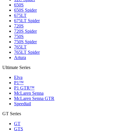
650S
650S Spider
675LT
675LT Spider
720S
720S Spider
750S
750S Spider
765LT
765LT Spider
Artura
Ultimate Series
Elva
P1™
P1 GTR™
McLaren Senna
McLaren Senna GTR
Speedtail
GT Series
GT
GTS