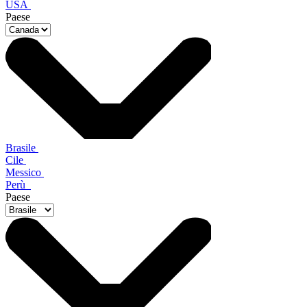
USA
Paese
Brasile
Cile
Messico
Perù
Paese