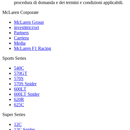
procedura di domanda e dei termini e condizioni applicabili.
M
c
Laren Corporate
McLaren Group
investitrici/ori
Partners
Carriera
Media
McLaren F1 Racing
Sports Series
540C
570GT
570S
570S Spider
600LT
600LT Spider
620R
625C
Super Series
12C
12C Spider