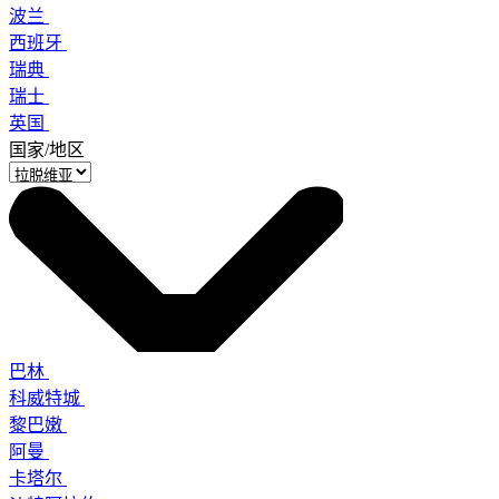
波兰
西班牙
瑞典
瑞士
英国
国家/地区
巴林
科威特城
黎巴嫩
阿曼
卡塔尔