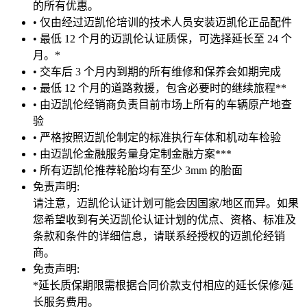
的所有优惠。
• 仅由经过迈凯伦培训的技术人员安装迈凯伦正品配件
• 最低 12 个月的迈凯伦认证质保，可选择延长至 24 个
月。*
• 交车后 3 个月内到期的所有维修和保养会如期完成
• 最低 12 个月的道路救援，包含必要时的继续旅程**
• 由迈凯伦经销商负责目前市场上所有的车辆原产地查
验
• 严格按照迈凯伦制定的标准执行车体和机动车检验
• 由迈凯伦金融服务量身定制金融方案***
• 所有迈凯伦推荐轮胎均有至少 3mm 的胎面
免责声明:
请注意，迈凯伦认证计划可能会因国家/地区而异。如果
您希望收到有关迈凯伦认证计划的优点、资格、标准及
条款和条件的详细信息，请联系经授权的迈凯伦经销
商。
免责声明:
*延长质保期限需根据合同价款支付相应的延长保修/延
长服务费用。