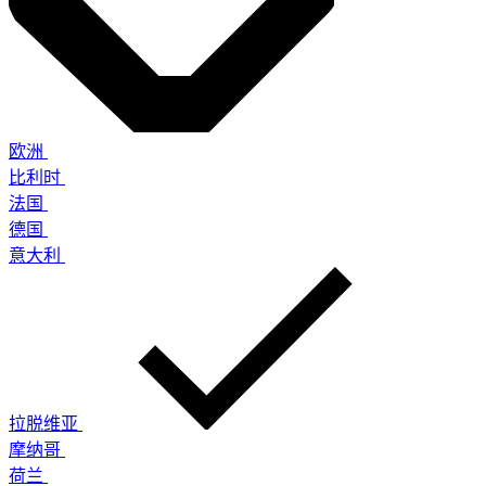
欧洲
比利时
法国
德国
意大利
拉脱维亚
摩纳哥
荷兰