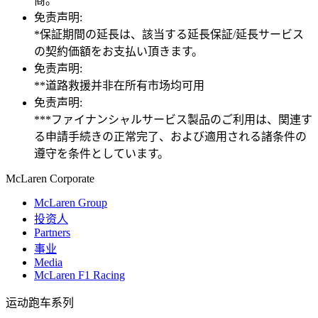
商。
免责声明:
*保証期間の延長は、該当する延長保証/延長サービス
の契約価額をお支払い頂きます。
免责声明:
**道路救援并非在所有市场均可用
免责声明:
***ファイナンシャルサービス製品のご利用は、関連す
る申請手続きの正常完了、および適用される諸条件の
遵守を条件としています。
M
c
Laren Corporate
McLaren Group
投资人
Partners
事业
Media
McLaren F1 Racing
运动跑车系列