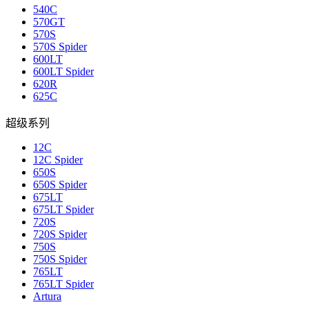
540C
570GT
570S
570S Spider
600LT
600LT Spider
620R
625C
超级系列
12C
12C Spider
650S
650S Spider
675LT
675LT Spider
720S
720S Spider
750S
750S Spider
765LT
765LT Spider
Artura