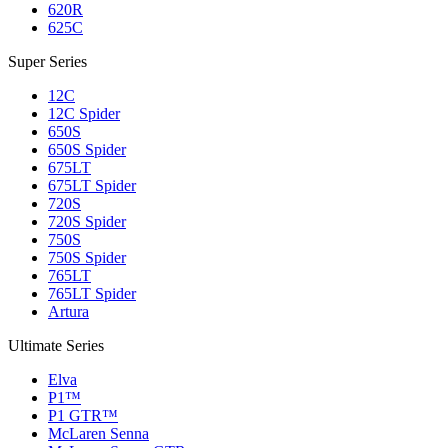
620R
625C
Super Series
12C
12C Spider
650S
650S Spider
675LT
675LT Spider
720S
720S Spider
750S
750S Spider
765LT
765LT Spider
Artura
Ultimate Series
Elva
P1™
P1 GTR™
McLaren Senna