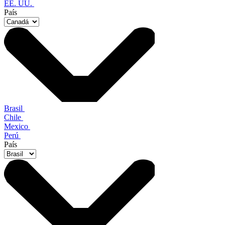
EE. UU.
País
Brasil
Chile
Mexico
Perú
País