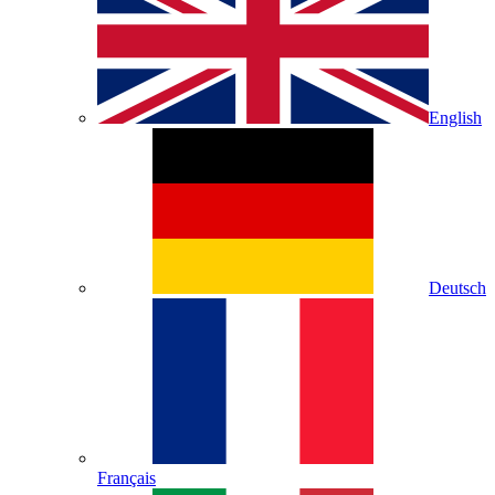
English
Deutsch
Français