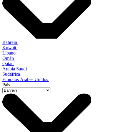
Bahréin
Kuwait
Líbano
Omán
Qatar
Arabia Saudí
Sudáfrica
Emiratos Árabes Unidos
País