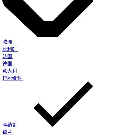
欧洲
比利时
法国
德国
意大利
拉脱维亚
摩纳哥
荷兰