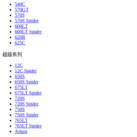
540C
570GT
570S
570S Spider
600LT
600LT Spider
620R
625C
超级系列
12C
12C Spider
650S
650S Spider
675LT
675LT Spider
720S
720S Spider
750S
750S Spider
765LT
765LT Spider
Artura