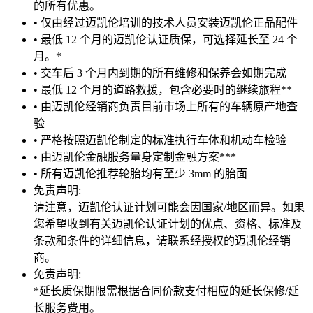
的所有优惠。
• 仅由经过迈凯伦培训的技术人员安装迈凯伦正品配件
• 最低 12 个月的迈凯伦认证质保，可选择延长至 24 个
月。*
• 交车后 3 个月内到期的所有维修和保养会如期完成
• 最低 12 个月的道路救援，包含必要时的继续旅程**
• 由迈凯伦经销商负责目前市场上所有的车辆原产地查
验
• 严格按照迈凯伦制定的标准执行车体和机动车检验
• 由迈凯伦金融服务量身定制金融方案***
• 所有迈凯伦推荐轮胎均有至少 3mm 的胎面
免责声明:
请注意，迈凯伦认证计划可能会因国家/地区而异。如果
您希望收到有关迈凯伦认证计划的优点、资格、标准及
条款和条件的详细信息，请联系经授权的迈凯伦经销
商。
免责声明:
*延长质保期限需根据合同价款支付相应的延长保修/延
长服务费用。