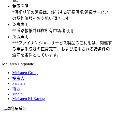
商。
免责声明:
*保証期間の延長は、該当する延長保証/延長サービス
の契約価額をお支払い頂きます。
免责声明:
**道路救援并非在所有市场均可用
免责声明:
***ファイナンシャルサービス製品のご利用は、関連す
る申請手続きの正常完了、および適用される諸条件の
遵守を条件としています。
M
c
Laren Corporate
McLaren Group
投资人
Partners
事业
Media
McLaren F1 Racing
运动跑车系列