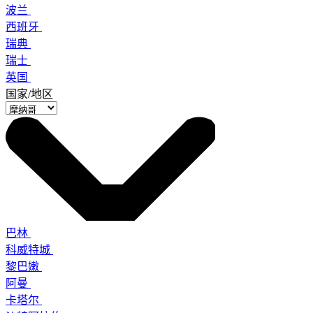
波兰
西班牙
瑞典
瑞士
英国
国家/地区
巴林
科威特城
黎巴嫩
阿曼
卡塔尔