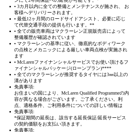
ンにて2年間保証への延長が可能です。*
• 3カ月以内に全ての整備とメンテナンスが施され、 お
客様へデリバリーされます。
• 最低12ヶ月間のロードサイドアシスト、必要に応じ
て代替交通手段の提供も行います。**
• 全ての販売車両はマクラーレン正規販売店によって
整備履歴が確認されています
• マクラーレンの基準に従い、徹底的なボディワーク
の点検とメカニックによる厳しい車両点検が実施され
ます
• McLarenファイナンシャルサービスでお使い頂けるフ
ァイナンシャルパッケージ(ローンプラン)****
• 全てのマクラーレンが推奨するタイヤには3㎜以上の
溝があります
免責事項:
お住まいの国により、McLaren Qualified Programmeの内
容が異なる場合がございます。ご了承ください。利
点、適格条件、ご利用条件についての詳しい情報は
免責事項:
*保証期間の延長は、該当する延長保証/延長サービス
の契約価額をお支払い頂きます。
免責事項: