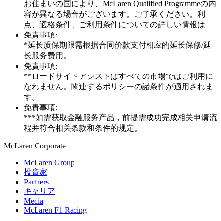
お住まいの国により、McLaren Qualified Programmeの内
容が異なる場合がございます。ご了承ください。利
点、適格条件、ご利用条件についての詳しい情報は
免責事項:
*延长质保期限需根据合同价款支付相应的延长保修/延
长服务费用。
免責事項:
**ロードサイドアシストはすべての市場ではご利用に
なれません。関連するポリシーの諸条件が適用されま
す。
免責事項:
***如需获取金融服务产品，前提需成功完成相关申请流
程并符合相关条款和条件的规定。
M
c
Laren Corporate
McLaren Group
投資家
Partners
キャリア
Media
McLaren F1 Racing