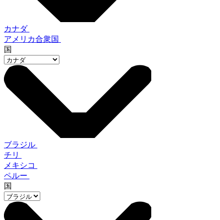
カナダ
アメリカ合衆国
国
ブラジル
チリ
メキシコ
ペルー
国