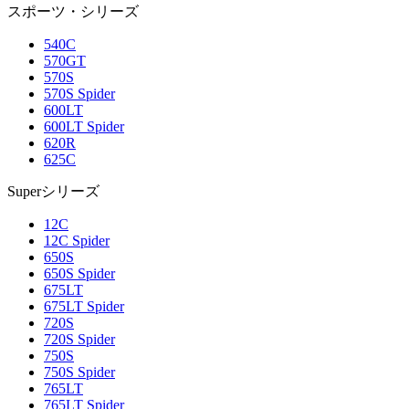
スポーツ・シリーズ
540C
570GT
570S
570S Spider
600LT
600LT Spider
620R
625C
Superシリーズ
12C
12C Spider
650S
650S Spider
675LT
675LT Spider
720S
720S Spider
750S
750S Spider
765LT
765LT Spider