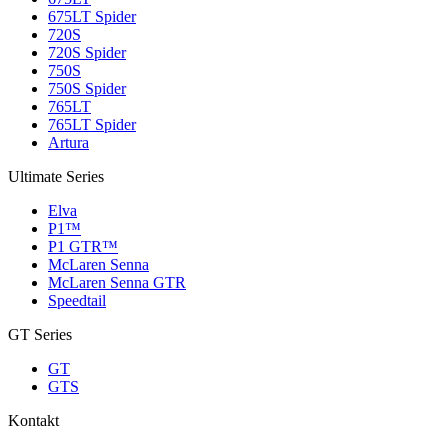
675LT Spider
720S
720S Spider
750S
750S Spider
765LT
765LT Spider
Artura
Ultimate Series
Elva
P1™
P1 GTR™
McLaren Senna
McLaren Senna GTR
Speedtail
GT Series
GT
GTS
Kontakt