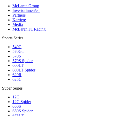
McLaren Group
Investorinnen/en
Partners
Karriere
Media
McLaren F1 Racing
Sports Series
540C
570GT
570S
570S Spider
600LT
600LT Spider
620R
625C
Super Series
12C
12C Spider
650S
650S Spider
675LT