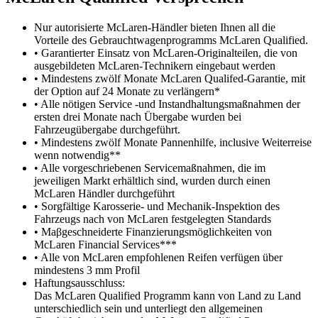
Nur autorisierte McLaren-Händler bieten Ihnen all die
Vorteile des Gebrauchtwagenprogramms McLaren Qualified.
• Garantierter Einsatz von McLaren-Originalteilen, die von
ausgebildeten McLaren-Technikern eingebaut werden
• Mindestens zwölf Monate McLaren Qualifed-Garantie, mit
der Option auf 24 Monate zu verlängern*
• Alle nötigen Service -und Instandhaltungsmaßnahmen der
ersten drei Monate nach Übergabe wurden bei
Fahrzeugübergabe durchgeführt.
• Mindestens zwölf Monate Pannenhilfe, inclusive Weiterreise
wenn notwendig**
• Alle vorgeschriebenen Servicemaßnahmen, die im
jeweiligen Markt erhältlich sind, wurden durch einen
McLaren Händler durchgeführt
• Sorgfältige Karosserie- und Mechanik-Inspektion des
Fahrzeugs nach von McLaren festgelegten Standards
• Maβgeschneiderte Finanzierungsmöglichkeiten von
McLaren Financial Services***
• Alle von McLaren empfohlenen Reifen verfügen über
mindestens 3 mm Profil
Haftungsausschluss:
Das McLaren Qualified Programm kann von Land zu Land
unterschiedlich sein und unterliegt den allgemeinen