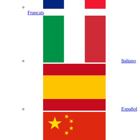
Français
Italiano
Español