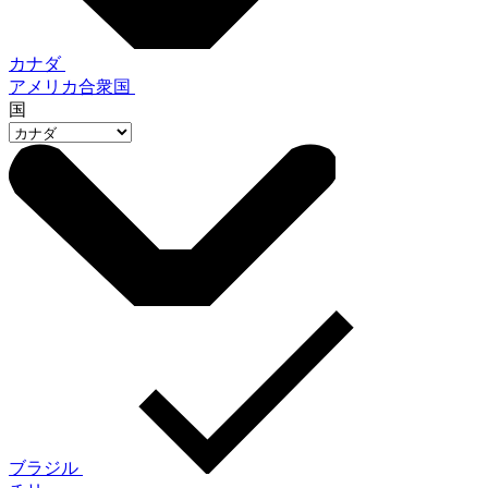
カナダ
アメリカ合衆国
国
ブラジル