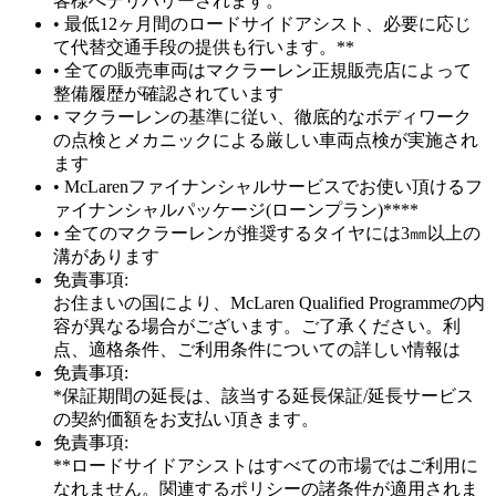
客様へデリバリーされます。
• 最低12ヶ月間のロードサイドアシスト、必要に応じ
て代替交通手段の提供も行います。**
• 全ての販売車両はマクラーレン正規販売店によって
整備履歴が確認されています
• マクラーレンの基準に従い、徹底的なボディワーク
の点検とメカニックによる厳しい車両点検が実施され
ます
• McLarenファイナンシャルサービスでお使い頂けるフ
ァイナンシャルパッケージ(ローンプラン)****
• 全てのマクラーレンが推奨するタイヤには3㎜以上の
溝があります
免責事項:
お住まいの国により、McLaren Qualified Programmeの内
容が異なる場合がございます。ご了承ください。利
点、適格条件、ご利用条件についての詳しい情報は
免責事項:
*保証期間の延長は、該当する延長保証/延長サービス
の契約価額をお支払い頂きます。
免責事項:
**ロードサイドアシストはすべての市場ではご利用に
なれません。関連するポリシーの諸条件が適用されま