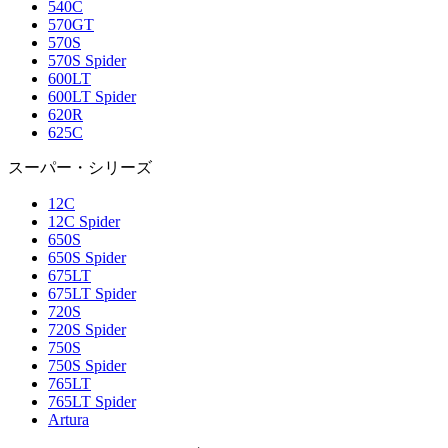
540C
570GT
570S
570S Spider
600LT
600LT Spider
620R
625C
スーパー・シリーズ
12C
12C Spider
650S
650S Spider
675LT
675LT Spider
720S
720S Spider
750S
750S Spider
765LT
765LT Spider
Artura