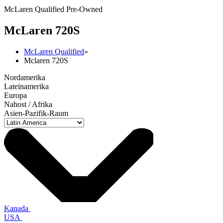
McLaren Qualified Pre-Owned
M
c
Laren 720S
McLaren Qualified
»
Mclaren 720S
Nordamerika
Lateinamerika
Europa
Nahost / Afrika
Asien-Pazifik-Raum
Kanada
USA