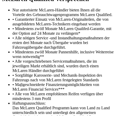
Nur autorisierte McLaren-Händler bieten Ihnen all die
Vorteile des Gebrauchtwagenprogramms McLaren Qualified.
• Garantierter Einsatz von McLaren-Originalteilen, die von
ausgebildeten McLaren-Technikern eingebaut werden
• Mindestens zwölf Monate McLaren Qualifed-Garantie, mit
der Option auf 24 Monate zu verlängern*
• Alle nötigen Service -und Instandhaltungsmaßnahmen der
ersten drei Monate nach Übergabe wurden bei
Fahrzeugübergabe durchgeführt.
• Mindestens zwölf Monate Pannenhilfe, inclusive Weiterreise
wenn notwendig**
• Alle vorgeschriebenen Servicemaßnahmen, die im
jeweiligen Markt erhältlich sind, wurden durch einen
McLaren Händler durchgeführt
• Sorgfältige Karosserie- und Mechanik-Inspektion des
Fahrzeugs nach von McLaren festgelegten Standards
• Maβgeschneiderte Finanzierungsmöglichkeiten von
McLaren Financial Services***
• Alle von McLaren empfohlenen Reifen verfügen über
mindestens 3 mm Profil
Haftungsausschluss:
Das McLaren Qualified Programm kann von Land zu Land
unterschiedlich sein und unterliegt den allgemeinen