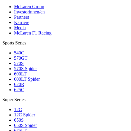
McLaren Group
Investorinnen/en
Partners
Karriere
Media
McLaren F1 Racing
Sports Series
540C
570GT
570S
570S Spider
600LT
600LT Spider
620R
625C
Super Series
12C
12C Spider
650S
650S Spider
675LT