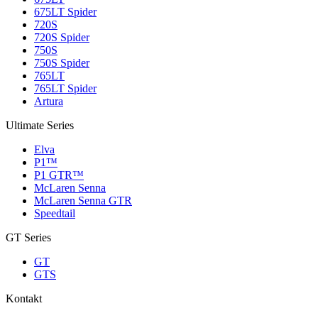
675LT Spider
720S
720S Spider
750S
750S Spider
765LT
765LT Spider
Artura
Ultimate Series
Elva
P1™
P1 GTR™
McLaren Senna
McLaren Senna GTR
Speedtail
GT Series
GT
GTS
Kontakt