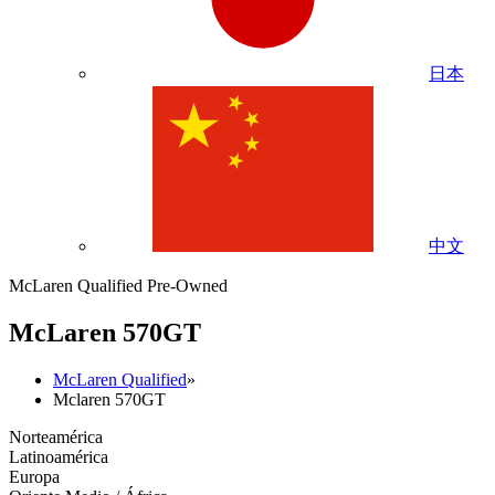
日本
中文
McLaren Qualified Pre-Owned
M
c
Laren 570GT
McLaren Qualified
»
Mclaren 570GT
Norteamérica
Latinoamérica
Europa