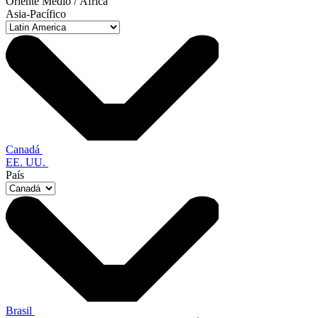
Oriente Medio / África
Asia-Pacífico
Canadá
EE. UU.
País
Brasil