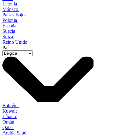
Letonia
Mónaco
Países Bajos
Polonia
España
Suecia
Suiza
Reino Unido
País
Bahréin
Kuwait
Líbano
Omán
Qatar
Arabia Saudí