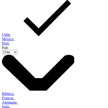
Chile
Mexico
Perú
País
Bélgica
Francia
Alemania
Italia