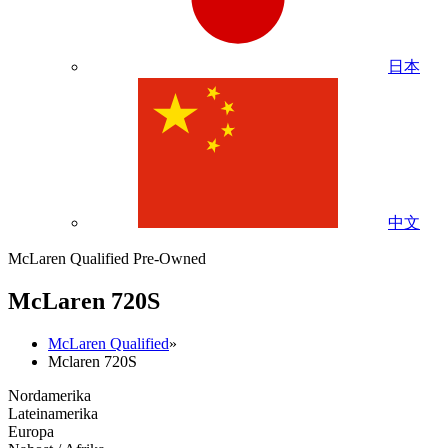
日本
中文
McLaren Qualified Pre-Owned
M
c
Laren 720S
McLaren Qualified
»
Mclaren 720S
Nordamerika
Lateinamerika
Europa