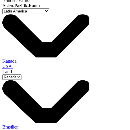
Nahost / Afrika
Asien-Pazifik-Raum
Kanada
USA
Land
Brasilien