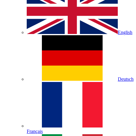
English
Deutsch
Français