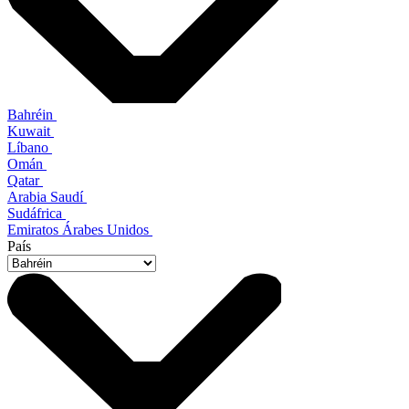
Bahréin
Kuwait
Líbano
Omán
Qatar
Arabia Saudí
Sudáfrica
Emiratos Árabes Unidos
País