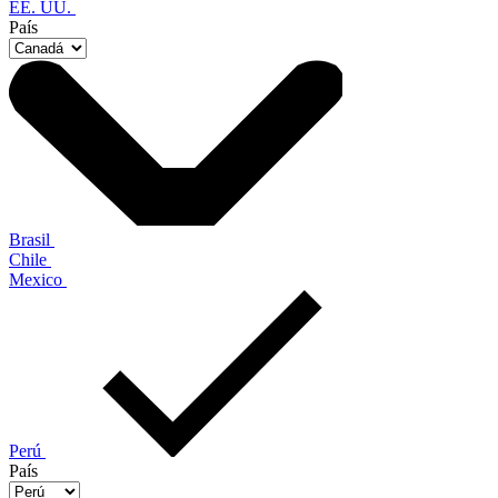
EE. UU.
País
Brasil
Chile
Mexico
Perú
País