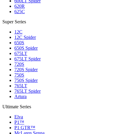
600LT Spider
620R
625C
Super Series
12C
12C Spider
650S
650S Spider
675LT
675LT Spider
720S
720S Spider
750S
750S Spider
765LT
765LT Spider
Artura
Ultimate Series
Elva
P1™
P1 GTR™
McLaren Senna