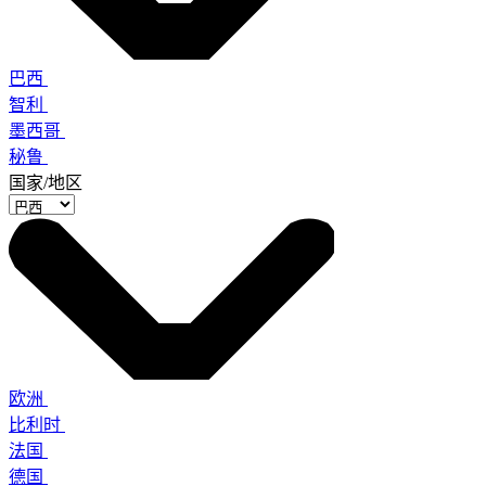
巴西
智利
墨西哥
秘鲁
国家/地区
欧洲
比利时
法国
德国