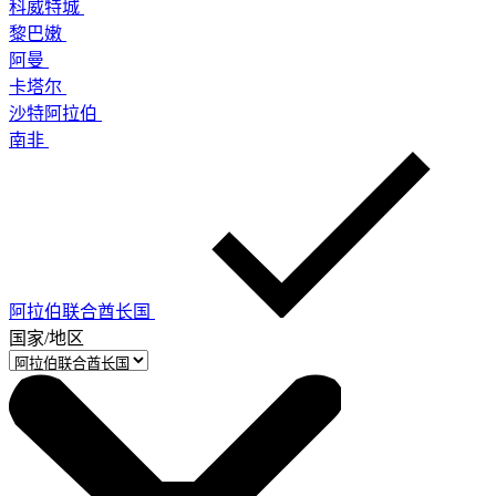
科威特城
黎巴嫩
阿曼
卡塔尔
沙特阿拉伯
南非
阿拉伯联合酋长国
国家/地区