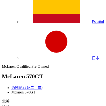
Español
日本
McLaren Qualified Pre-Owned
M
c
Laren 570GT
迈凯伦认证二手车
»
Mclaren 570GT
北美