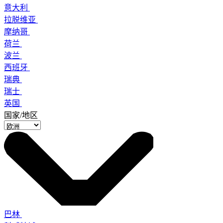
意大利
拉脱维亚
摩纳哥
荷兰
波兰
西班牙
瑞典
瑞士
英国
国家/地区
巴林