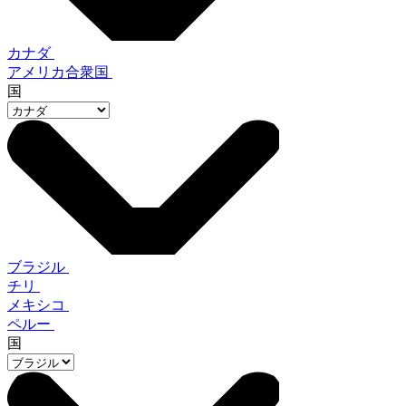
カナダ
アメリカ合衆国
国
ブラジル
チリ
メキシコ
ペルー
国