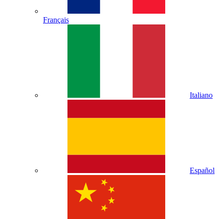
Français
Italiano
Español