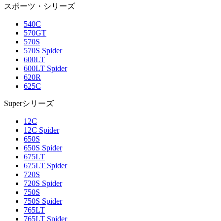
スポーツ・シリーズ
540C
570GT
570S
570S Spider
600LT
600LT Spider
620R
625C
Superシリーズ
12C
12C Spider
650S
650S Spider
675LT
675LT Spider
720S
720S Spider
750S
750S Spider
765LT
765LT Spider