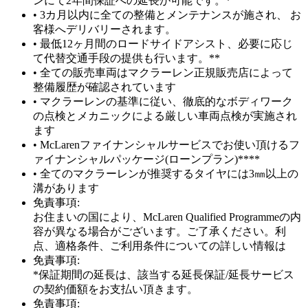
ンにて2年間保証への延長が可能です。*
• 3カ月以内に全ての整備とメンテナンスが施され、 お
客様へデリバリーされます。
• 最低12ヶ月間のロードサイドアシスト、必要に応じ
て代替交通手段の提供も行います。**
• 全ての販売車両はマクラーレン正規販売店によって
整備履歴が確認されています
• マクラーレンの基準に従い、徹底的なボディワーク
の点検とメカニックによる厳しい車両点検が実施され
ます
• McLarenファイナンシャルサービスでお使い頂けるフ
ァイナンシャルパッケージ(ローンプラン)****
• 全てのマクラーレンが推奨するタイヤには3㎜以上の
溝があります
免責事項:
お住まいの国により、McLaren Qualified Programmeの内
容が異なる場合がございます。ご了承ください。利
点、適格条件、ご利用条件についての詳しい情報は
免責事項:
*保証期間の延長は、該当する延長保証/延長サービス
の契約価額をお支払い頂きます。
免責事項: