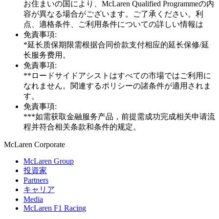
お住まいの国により、McLaren Qualified Programmeの内
容が異なる場合がございます。ご了承ください。利
点、適格条件、ご利用条件についての詳しい情報は
免責事項:
*延长质保期限需根据合同价款支付相应的延长保修/延
长服务费用。
免責事項:
**ロードサイドアシストはすべての市場ではご利用に
なれません。関連するポリシーの諸条件が適用されま
す。
免責事項:
***如需获取金融服务产品，前提需成功完成相关申请流
程并符合相关条款和条件的规定。
M
c
Laren Corporate
McLaren Group
投資家
Partners
キャリア
Media
McLaren F1 Racing