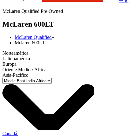
中文
McLaren Qualified Pre-Owned
M
c
Laren 600LT
McLaren Qualified
»
Mclaren 600LT
Norteamérica
Latinoamérica
Europa
Oriente Medio / África
Asia-Pacífico
Canadá