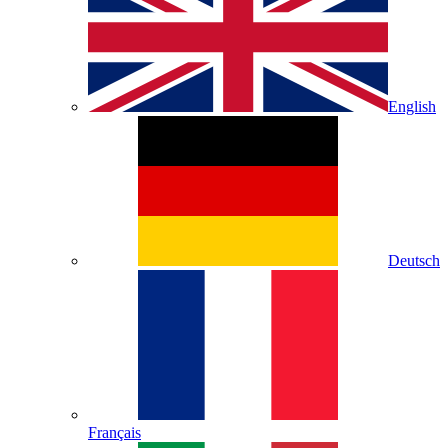
English
Deutsch
Français