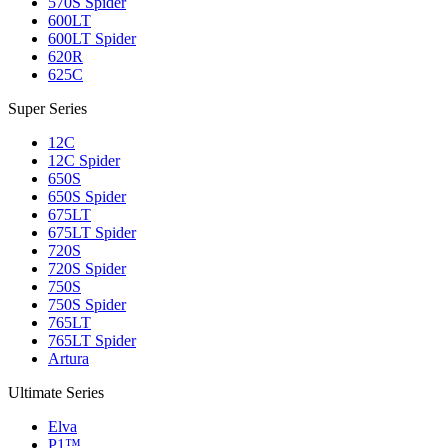
570S Spider
600LT
600LT Spider
620R
625C
Super Series
12C
12C Spider
650S
650S Spider
675LT
675LT Spider
720S
720S Spider
750S
750S Spider
765LT
765LT Spider
Artura
Ultimate Series
Elva
P1™