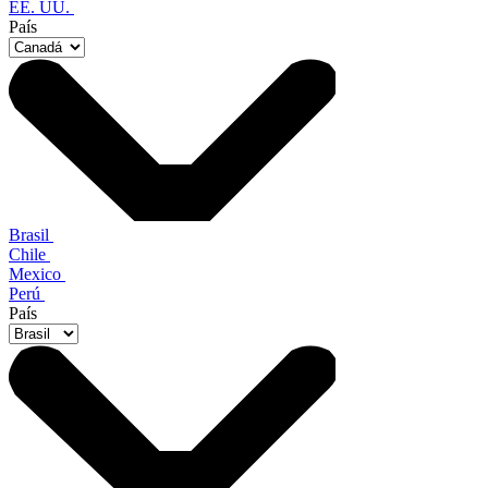
EE. UU.
País
Brasil
Chile
Mexico
Perú
País