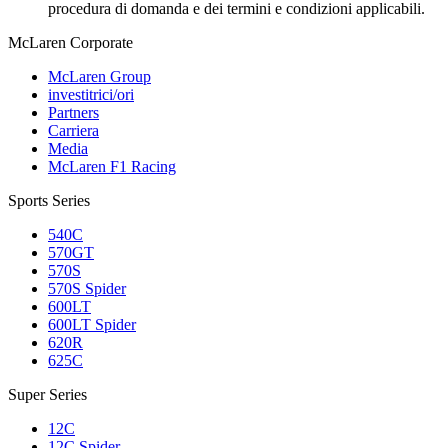
procedura di domanda e dei termini e condizioni applicabili.
M
c
Laren Corporate
McLaren Group
investitrici/ori
Partners
Carriera
Media
McLaren F1 Racing
Sports Series
540C
570GT
570S
570S Spider
600LT
600LT Spider
620R
625C
Super Series
12C
12C Spider