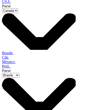
USA
Paese
Brasile
Cile
Messico
Perù
Paese