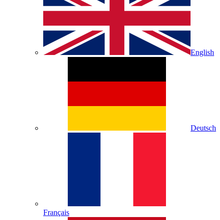
English
Deutsch
Français