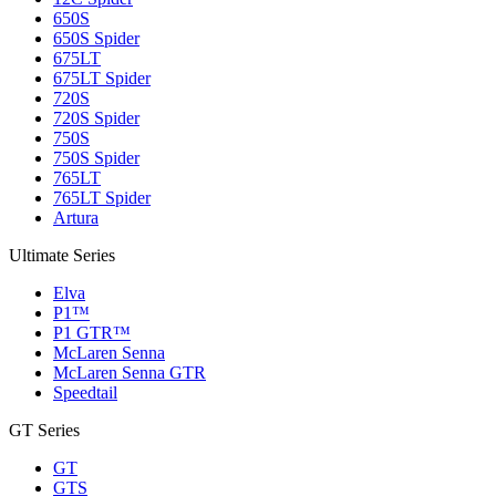
650S
650S Spider
675LT
675LT Spider
720S
720S Spider
750S
750S Spider
765LT
765LT Spider
Artura
Ultimate Series
Elva
P1™
P1 GTR™
McLaren Senna
McLaren Senna GTR
Speedtail
GT Series
GT
GTS