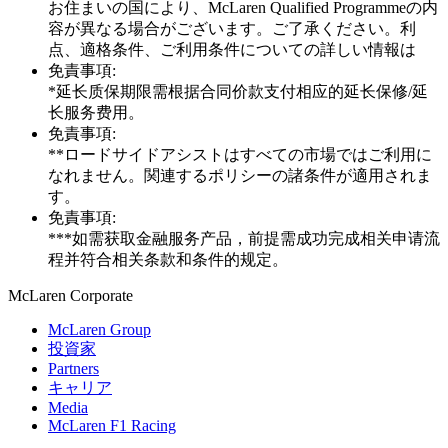
お住まいの国により、McLaren Qualified Programmeの内
容が異なる場合がございます。ご了承ください。利
点、適格条件、ご利用条件についての詳しい情報は
免責事項:
*延长质保期限需根据合同价款支付相应的延长保修/延
长服务费用。
免責事項:
**ロードサイドアシストはすべての市場ではご利用に
なれません。関連するポリシーの諸条件が適用されま
す。
免責事項:
***如需获取金融服务产品，前提需成功完成相关申请流
程并符合相关条款和条件的规定。
M
c
Laren Corporate
McLaren Group
投資家
Partners
キャリア
Media
McLaren F1 Racing