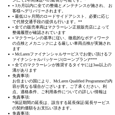
ンにて2年間保証への延長が可能です。*
• 3カ月以内に全ての整備とメンテナンスが施され、 お
客様へデリバリーされます。
• 最低12ヶ月間のロードサイドアシスト、必要に応じ
て代替交通手段の提供も行います。**
• 全ての販売車両はマクラーレン正規販売店によって
整備履歴が確認されています
• マクラーレンの基準に従い、徹底的なボディワーク
の点検とメカニックによる厳しい車両点検が実施され
ます
• McLarenファイナンシャルサービスでお使い頂けるフ
ァイナンシャルパッケージ(ローンプラン)****
• 全てのマクラーレンが推奨するタイヤには3㎜以上の
溝があります
免責事項:
お住まいの国により、McLaren Qualified Programmeの内
容が異なる場合がございます。ご了承ください。利
点、適格条件、ご利用条件についての詳しい情報は
免責事項:
*保証期間の延長は、該当する延長保証/延長サービス
の契約価額をお支払い頂きます。
免責事項: