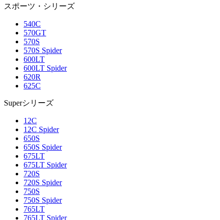
スポーツ・シリーズ
540C
570GT
570S
570S Spider
600LT
600LT Spider
620R
625C
Superシリーズ
12C
12C Spider
650S
650S Spider
675LT
675LT Spider
720S
720S Spider
750S
750S Spider
765LT
765LT Spider