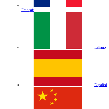
Français
Italiano
Español