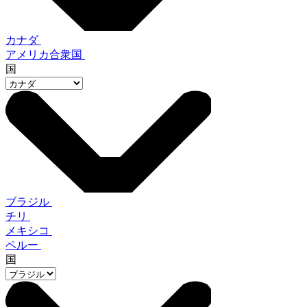
カナダ
アメリカ合衆国
国
ブラジル
チリ
メキシコ
ペルー
国