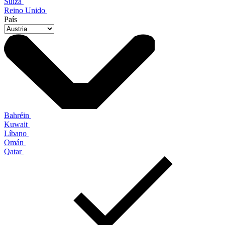
Suiza
Reino Unido
País
Bahréin
Kuwait
Líbano
Omán
Qatar