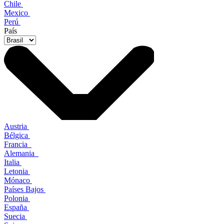
Chile
Mexico
Perú
País
Austria
Bélgica
Francia
Alemania
Italia
Letonia
Mónaco
Países Bajos
Polonia
España
Suecia