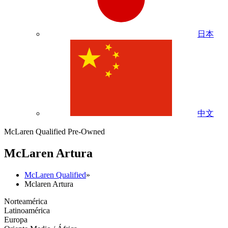
日本
中文
McLaren Qualified Pre-Owned
M
c
Laren Artura
McLaren Qualified
»
Mclaren Artura
Norteamérica
Latinoamérica
Europa