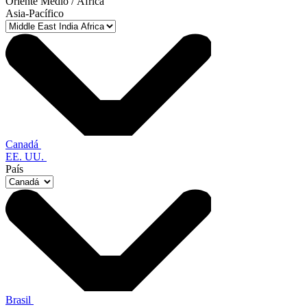
Oriente Medio / África
Asia-Pacífico
Canadá
EE. UU.
País
Brasil