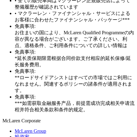
• 全ての販売車両はマクラーレン正規販売店によって
整備履歴が確認されています
• マクラーレン・ファイナンシャル・サービスによる
お客様に合わせたファイナンシャル・パッケージ***
免責事項:
お住まいの国により、McLaren Qualified Programmeの内
容が異なる場合がございます。ご了承ください。利
点、適格条件、ご利用条件についての詳しい情報は
免責事項:
*延长质保期限需根据合同价款支付相应的延长保修/延
长服务费用。
免責事項:
**ロードサイドアシストはすべての市場ではご利用に
なれません。関連するポリシーの諸条件が適用されま
す。
免責事項:
***如需获取金融服务产品，前提需成功完成相关申请流
程并符合相关条款和条件的规定。
M
c
Laren Corporate
McLaren Group
投資家