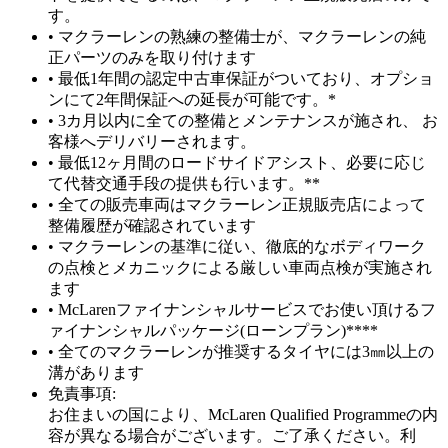
す。
• マクラーレンの熟練の整備士が、マクラーレンの純
正パーツのみを取り付けます
• 最低1年間の認定中古車保証がついており、オプショ
ンにて2年間保証への延長が可能です。*
• 3カ月以内に全ての整備とメンテナンスが施され、 お
客様へデリバリーされます。
• 最低12ヶ月間のロードサイドアシスト、必要に応じ
て代替交通手段の提供も行います。**
• 全ての販売車両はマクラーレン正規販売店によって
整備履歴が確認されています
• マクラーレンの基準に従い、徹底的なボディワーク
の点検とメカニックによる厳しい車両点検が実施され
ます
• McLarenファイナンシャルサービスでお使い頂けるフ
ァイナンシャルパッケージ(ローンプラン)****
• 全てのマクラーレンが推奨するタイヤには3㎜以上の
溝があります
免責事項:
お住まいの国により、McLaren Qualified Programmeの内
容が異なる場合がございます。ご了承ください。利