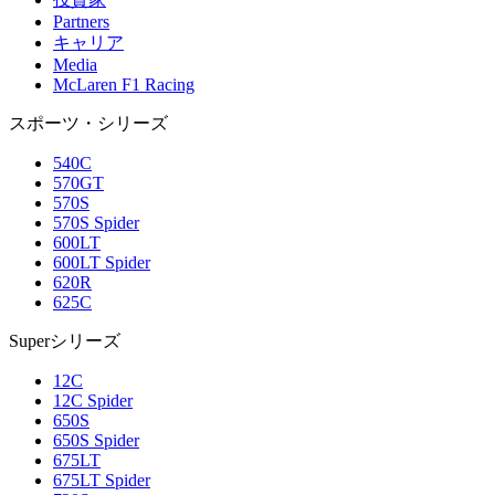
Partners
キャリア
Media
McLaren F1 Racing
スポーツ・シリーズ
540C
570GT
570S
570S Spider
600LT
600LT Spider
620R
625C
Superシリーズ
12C
12C Spider
650S
650S Spider
675LT
675LT Spider