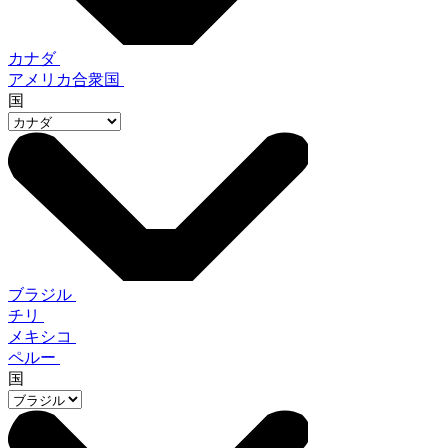
カナダ
アメリカ合衆国
国
ブラジル
チリ
メキシコ
ペルー
国