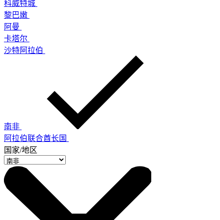
科威特城
黎巴嫩
阿曼
卡塔尔
沙特阿拉伯
南非
阿拉伯联合酋长国
国家/地区