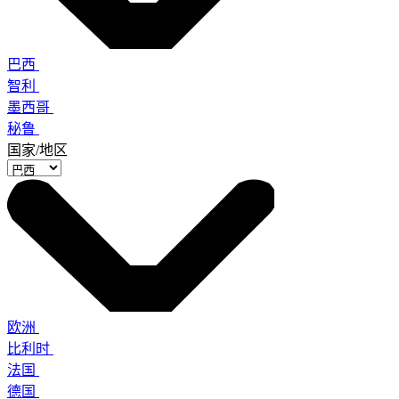
巴西
智利
墨西哥
秘鲁
国家/地区
欧洲
比利时
法国
德国