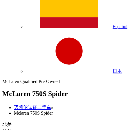
Español
日本
McLaren Qualified Pre-Owned
M
c
Laren 750S Spider
迈凯伦认证二手车
»
Mclaren 750S Spider
北美