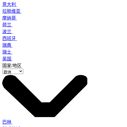
意大利
拉脱维亚
摩纳哥
荷兰
波兰
西班牙
瑞典
瑞士
英国
国家/地区
巴林