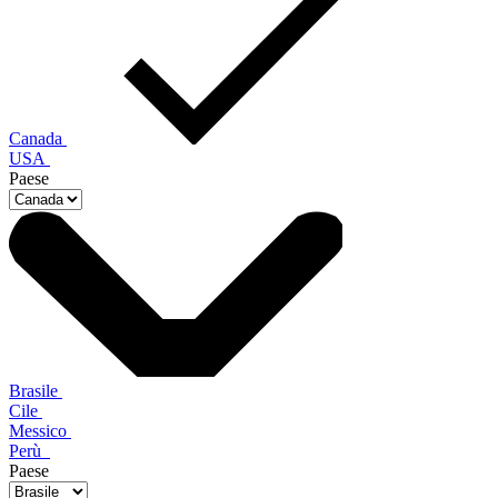
Canada
USA
Paese
Brasile
Cile
Messico
Perù
Paese