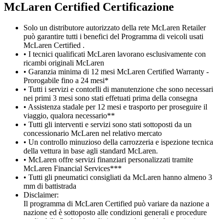
M
c
Laren Certified Certificazione
Solo un distributore autorizzato della rete McLaren Retailer
può garantire tutti i benefici del Programma di veicoli usati
McLaren Certified .
• I tecnici qualificati McLaren lavorano esclusivamente con
ricambi originali McLaren
• Garanzia minima di 12 mesi McLaren Certified Warranty -
Prorogabile fino a 24 mesi*
• Tutti i servizi e contorlli di manutenzione che sono necessari
nei primi 3 mesi sono stati effetuati prima della consegna
• Assistenza stadale per 12 mesi e trasporto per proseguire il
viaggio, qualora necessario**
• Tutti gli interventi e servizi sono stati sottoposti da un
concessionario McLaren nel relativo mercato
• Un controllo minuzioso della carrozzeria e ispezione tecnica
della vettura in base agli standard McLaren.
• McLaren offre servizi finanziari personalizzati tramite
McLaren Financial Services***
• Tutti gli pneumatici consigliati da McLaren hanno almeno 3
mm di battistrada
Disclaimer:
Il programma di McLaren Certified può variare da nazione a
nazione ed è sottoposto alle condizioni generali e procedure