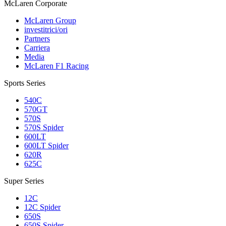
M
c
Laren Corporate
McLaren Group
investitrici/ori
Partners
Carriera
Media
McLaren F1 Racing
Sports Series
540C
570GT
570S
570S Spider
600LT
600LT Spider
620R
625C
Super Series
12C
12C Spider
650S
650S Spider