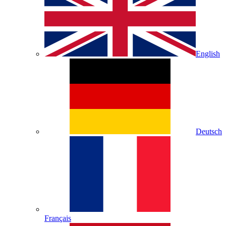
English
Deutsch
Français