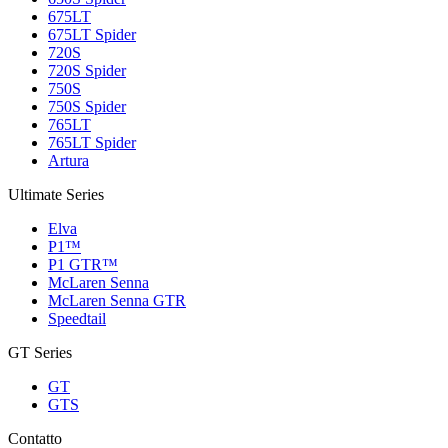
675LT
675LT Spider
720S
720S Spider
750S
750S Spider
765LT
765LT Spider
Artura
Ultimate Series
Elva
P1™
P1 GTR™
McLaren Senna
McLaren Senna GTR
Speedtail
GT Series
GT
GTS
Contatto