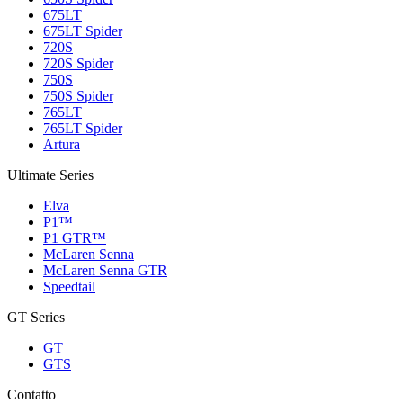
675LT
675LT Spider
720S
720S Spider
750S
750S Spider
765LT
765LT Spider
Artura
Ultimate Series
Elva
P1™
P1 GTR™
McLaren Senna
McLaren Senna GTR
Speedtail
GT Series
GT
GTS
Contatto