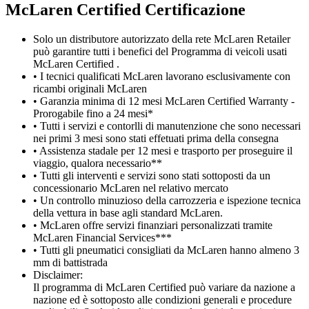
M
c
Laren Certified Certificazione
Solo un distributore autorizzato della rete McLaren Retailer
può garantire tutti i benefici del Programma di veicoli usati
McLaren Certified .
• I tecnici qualificati McLaren lavorano esclusivamente con
ricambi originali McLaren
• Garanzia minima di 12 mesi McLaren Certified Warranty -
Prorogabile fino a 24 mesi*
• Tutti i servizi e contorlli di manutenzione che sono necessari
nei primi 3 mesi sono stati effetuati prima della consegna
• Assistenza stadale per 12 mesi e trasporto per proseguire il
viaggio, qualora necessario**
• Tutti gli interventi e servizi sono stati sottoposti da un
concessionario McLaren nel relativo mercato
• Un controllo minuzioso della carrozzeria e ispezione tecnica
della vettura in base agli standard McLaren.
• McLaren offre servizi finanziari personalizzati tramite
McLaren Financial Services***
• Tutti gli pneumatici consigliati da McLaren hanno almeno 3
mm di battistrada
Disclaimer:
Il programma di McLaren Certified può variare da nazione a
nazione ed è sottoposto alle condizioni generali e procedure