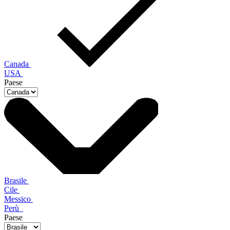
Canada
USA
Paese
Brasile
Cile
Messico
Perù
Paese