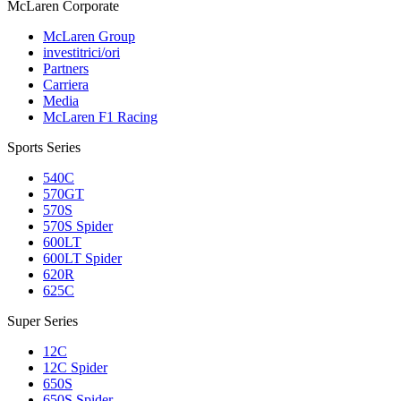
M
c
Laren Corporate
McLaren Group
investitrici/ori
Partners
Carriera
Media
McLaren F1 Racing
Sports Series
540C
570GT
570S
570S Spider
600LT
600LT Spider
620R
625C
Super Series
12C
12C Spider
650S
650S Spider