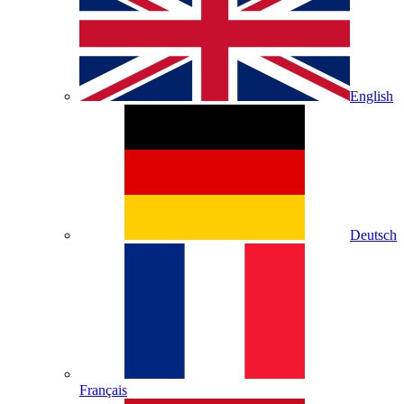
English
Deutsch
Français